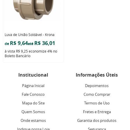
Luva de União Soldável - Krona
R$ 9,64
R$ 36,01
de
até
à vista
R$ 9,25
economize
4%
no
Boleto Bancário
Institucional
Informações Úteis
Página Inicial
Depoimentos
Fale Conosco
Como Comprar
Mapa do Site
Termos de Uso
Quem Somos
Fretes e Entrega
Onde estamos
Garantia dos produtos
Indique nossa Loja
Segurança