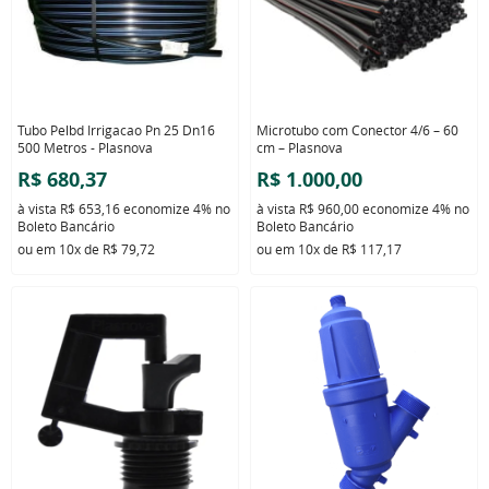
Tubo Pelbd Irrigacao Pn 25 Dn16
Microtubo com Conector 4/6 – 60
500 Metros - Plasnova
cm – Plasnova
R$ 680,37
R$ 1.000,00
à vista
R$ 653,16
economize
4%
no
à vista
R$ 960,00
economize
4%
no
Boleto Bancário
Boleto Bancário
ou em
10x
de
R$ 79,72
ou em
10x
de
R$ 117,17