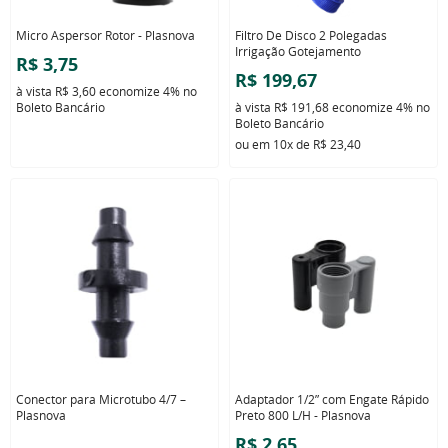
Micro Aspersor Rotor - Plasnova
Filtro De Disco 2 Polegadas
Irrigação Gotejamento
R$ 3,75
R$ 199,67
à vista
R$ 3,60
economize
4%
no
Boleto Bancário
à vista
R$ 191,68
economize
4%
no
Boleto Bancário
ou em
10x
de
R$ 23,40
Conector para Microtubo 4/7 –
Adaptador 1/2” com Engate Rápido
Plasnova
Preto 800 L/H - Plasnova
R$ 2,65