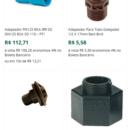
Adaptador PN125 BSA IRR SD
Adaptador Para Tubo Gotejador
DN125 BSA SD 110 – PTI
1/2 X 17mm Rain Bird
R$ 112,71
R$ 5,58
à vista
R$ 108,20
economize
4%
no
à vista
R$ 5,36
economize
4%
no
Boleto Bancário
Boleto Bancário
ou em
10x
de
R$ 13,21