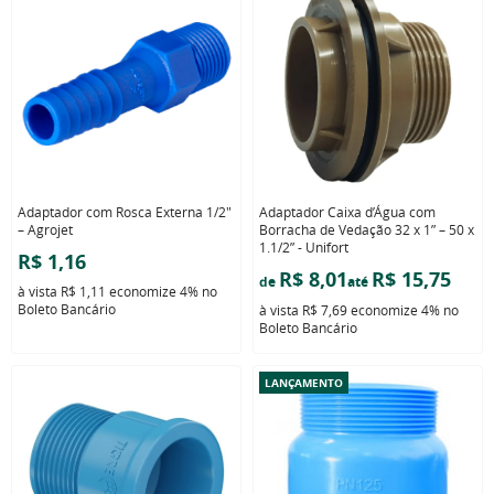
Adaptador com Rosca Externa 1/2"
Adaptador Caixa d’Água com
– Agrojet
Borracha de Vedação 32 x 1” – 50 x
1.1/2” - Unifort
R$ 1,16
R$ 8,01
R$ 15,75
de
até
à vista
R$ 1,11
economize
4%
no
Boleto Bancário
à vista
R$ 7,69
economize
4%
no
Boleto Bancário
LANÇAMENTO