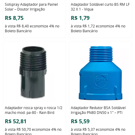
Solspray Adaptador para Painel
Adaptador Soldável curto BS RM LF
Solar – Doutor Irrigação
32 X 1 - Viqua
R$ 8,75
R$ 1,79
à vista
R$ 8,40
economize
4%
no
à vista
R$ 1,72
economize
4%
no
Boleto Bancário
Boleto Bancário
Adaptador rosca spray x rosca 1/2
Adaptador Redutor BSA Soldável
macho mod. pa-80 - Rain Bird
Irrigação PN80 DN50 x 1" – PTI
R$ 52,81
R$ 5,59
à vista
R$ 50,70
economize
4%
no
à vista
R$ 5,37
economize
4%
no
Boleto Bancário
Boleto Bancário