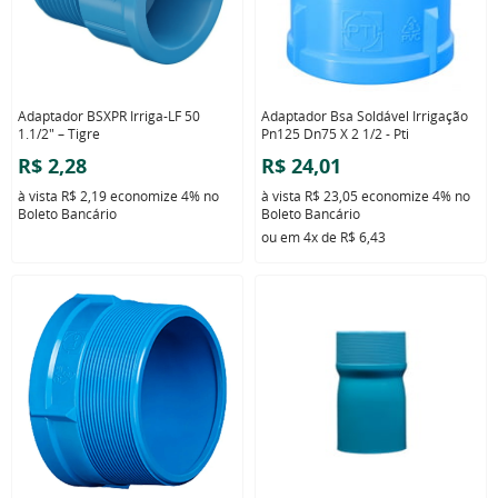
Adaptador BSXPR Irriga-LF 50
Adaptador Bsa Soldável Irrigação
1.1/2" – Tigre
Pn125 Dn75 X 2 1/2 - Pti
R$ 2,28
R$ 24,01
à vista
R$ 2,19
economize
4%
no
à vista
R$ 23,05
economize
4%
no
Boleto Bancário
Boleto Bancário
ou em
4x
de
R$ 6,43