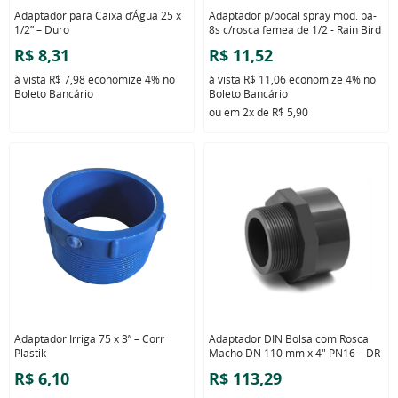
Adaptador para Caixa d’Água 25 x
Adaptador p/bocal spray mod. pa-
1/2” – Duro
8s c/rosca femea de 1/2 - Rain Bird
R$ 8,31
R$ 11,52
à vista
R$ 7,98
economize
4%
no
à vista
R$ 11,06
economize
4%
no
Boleto Bancário
Boleto Bancário
ou em
2x
de
R$ 5,90
Adaptador Irriga 75 x 3” – Corr
Adaptador DIN Bolsa com Rosca
Plastik
Macho DN 110 mm x 4" PN16 – DR
R$ 6,10
R$ 113,29