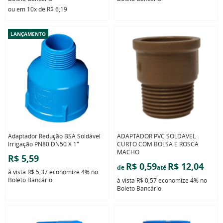
ou em
10x
de
R$ 6,19
LANÇAMENTO
Adaptador Redução BSA Soldável
ADAPTADOR PVC SOLDAVEL
Irrigação PN80 DN50 X 1"
CURTO COM BOLSA E ROSCA
MACHO
R$ 5,59
R$ 0,59
R$ 12,04
de
até
à vista
R$ 5,37
economize
4%
no
Boleto Bancário
à vista
R$ 0,57
economize
4%
no
Boleto Bancário