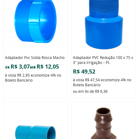
Adaptador Pvc Solda Rosca Macho
Adaptador PVC Redução 100 x 75 x
3" para Irrigação – PL
R$ 3,07
R$ 12,05
de
até
R$ 49,52
à vista
R$ 2,95
economize
4%
no
à vista
R$ 47,54
economize
4%
no
Boleto Bancário
Boleto Bancário
ou em
9x
de
R$ 6,36