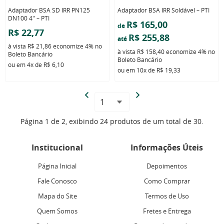
Adaptador BSA SD IRR PN125
Adaptador BSA IRR Soldável – PTI
DN100 4" – PTI
R$ 165,00
de
R$ 22,77
R$ 255,88
até
à vista
R$ 21,86
economize
4%
no
à vista
R$ 158,40
economize
4%
no
Boleto Bancário
Boleto Bancário
ou em
4x
de
R$ 6,10
ou em
10x
de
R$ 19,33
Página 1 de 2, exibindo 24 produtos de um total de 30.
Institucional
Informações Úteis
Página Inicial
Depoimentos
Fale Conosco
Como Comprar
Mapa do Site
Termos de Uso
Quem Somos
Fretes e Entrega