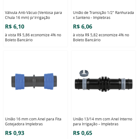
Válvula Anti-Vácuo (Ventosa para
União de Transição 1/2" Ranhurada
Chula 16 mm) p/ Irrigação
x Santeno - Implebras
R$ 6,10
R$ 6,06
à vista
R$ 5,86
economize
4%
no
à vista
R$ 5,82
economize
4%
no
Boleto Bancário
Boleto Bancário
União 16 mm com Anel para Fita
União 13/14 mm com Anel Interno
Gotejadora Implebras
para Irrigação – Implebras
R$ 0,93
R$ 0,65