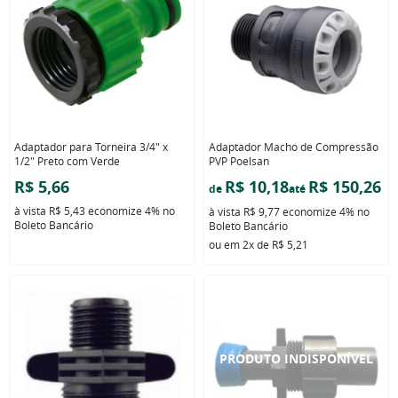
Adaptador para Torneira 3/4" x
Adaptador Macho de Compressão
1/2" Preto com Verde
PVP Poelsan
R$ 5,66
R$ 10,18
R$ 150,26
de
até
à vista
R$ 5,43
economize
4%
no
à vista
R$ 9,77
economize
4%
no
Boleto Bancário
Boleto Bancário
ou em
2x
de
R$ 5,21