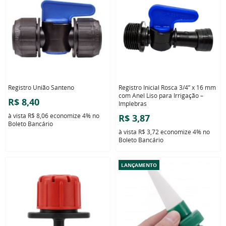
Registro União Santeno
Registro Inicial Rosca 3/4” x 16 mm
com Anel Liso para Irrigação –
R$ 8,40
Implebras
à vista
R$ 8,06
economize
4%
no
R$ 3,87
Boleto Bancário
à vista
R$ 3,72
economize
4%
no
Boleto Bancário
LANÇAMENTO