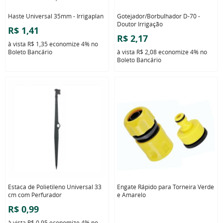
Haste Universal 35mm - Irrigaplan
Gotejador/Borbulhador D-70 -
Doutor Irrigação
R$ 1,41
R$ 2,17
à vista
R$ 1,35
economize
4%
no
Boleto Bancário
à vista
R$ 2,08
economize
4%
no
Boleto Bancário
Estaca de Polietileno Universal 33
Engate Rápido para Torneira Verde
cm com Perfurador
e Amarelo
R$ 0,99
à vista
R$ 0,95
economize
4%
no