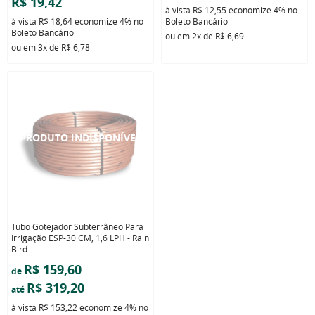
R$ 19,42
à vista
R$ 12,55
economize
4%
no
à vista
R$ 18,64
economize
4%
no
Boleto Bancário
Boleto Bancário
ou em
2x
de
R$ 6,69
ou em
3x
de
R$ 6,78
Tubo Gotejador Subterrâneo Para
Irrigação ESP-30 CM, 1,6 LPH - Rain
Bird
R$ 159,60
de
R$ 319,20
até
à vista
R$ 153,22
economize
4%
no