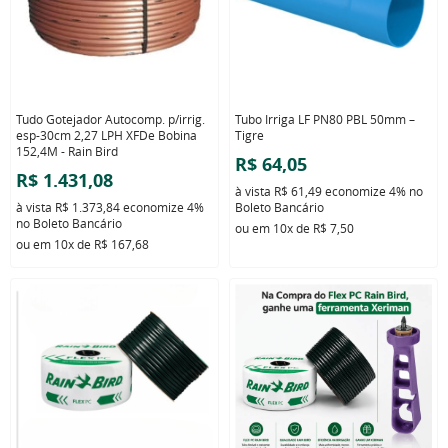
Tudo Gotejador Autocomp. p/irrig.
Tubo Irriga LF PN80 PBL 50mm –
esp-30cm 2,27 LPH XFDe Bobina
Tigre
152,4M - Rain Bird
R$ 64,05
R$ 1.431,08
à vista
R$ 61,49
economize
4%
no
à vista
R$ 1.373,84
economize
4%
Boleto Bancário
no Boleto Bancário
ou em
10x
de
R$ 7,50
ou em
10x
de
R$ 167,68