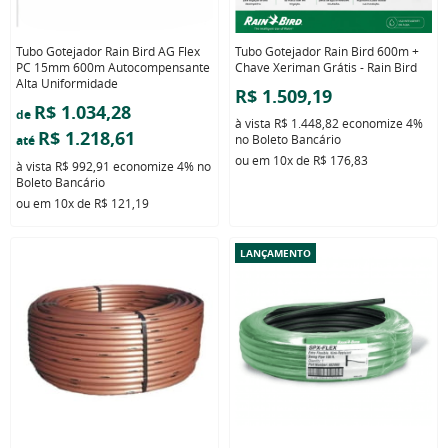
Tubo Gotejador Rain Bird AG Flex
Tubo Gotejador Rain Bird 600m +
PC 15mm 600m Autocompensante
Chave Xeriman Grátis - Rain Bird
Alta Uniformidade
R$ 1.509,19
R$ 1.034,28
de
à vista
R$ 1.448,82
economize
4%
R$ 1.218,61
no Boleto Bancário
até
ou em
10x
de
R$ 176,83
à vista
R$ 992,91
economize
4%
no
Boleto Bancário
ou em
10x
de
R$ 121,19
LANÇAMENTO