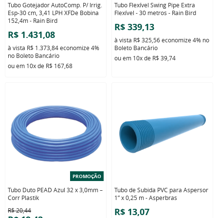
Tubo Gotejador AutoComp. P/ Irrig.
Tubo Flexível Swing Pipe Extra
Esp-30 cm, 3,41 LPH XFDe Bobina
Flexível - 30 metros - Rain Bird
152,4m - Rain Bird
R$ 339,13
R$ 1.431,08
à vista
R$ 325,56
economize
4%
no
à vista
R$ 1.373,84
economize
4%
Boleto Bancário
no Boleto Bancário
ou em
10x
de
R$ 39,74
ou em
10x
de
R$ 167,68
PROMOÇÃO
Tubo Duto PEAD Azul 32 x 3,0mm –
Tubo de Subida PVC para Aspersor
Corr Plastik
1” x 0,25 m - Asperbras
R$ 13,07
R$ 20,44