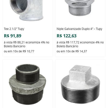
Tee 2.1/2” Tupy
Niple Galvanizado Duplo 4” – Tupy
R$ 91,89
R$ 122,63
à vista
R$ 88,21
economize
4%
no
à vista
R$ 117,72
economize
4%
no
Boleto Bancário
Boleto Bancário
ou em
10x
de
R$ 10,77
ou em
10x
de
R$ 14,37