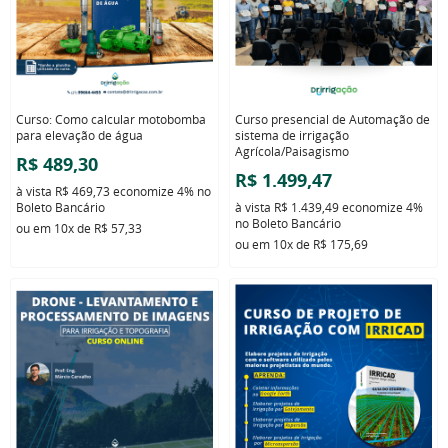
Curso: Como calcular motobomba
Curso presencial de Automação de
para elevação de água
sistema de irrigação
Agrícola/Paisagismo
R$ 489,30
R$ 1.499,47
à vista
R$ 469,73
economize
4%
no
Boleto Bancário
à vista
R$ 1.439,49
economize
4%
no Boleto Bancário
ou em
10x
de
R$ 57,33
ou em
10x
de
R$ 175,69