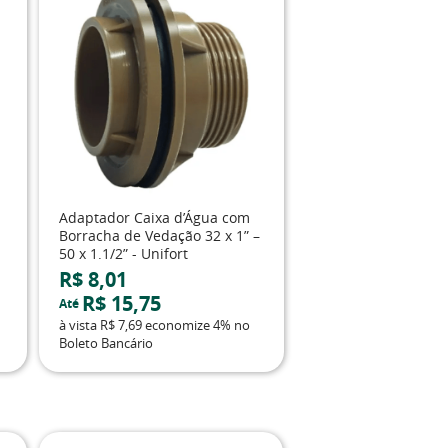
Adaptador Caixa d’Água com
Borracha de Vedação 32 x 1” –
50 x 1.1/2” - Unifort
R$ 8,01
R$ 15,75
Até
à vista
R$ 7,69
economize
4%
no
Boleto Bancário