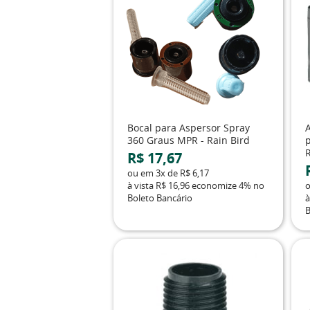
Bocal para Aspersor Spray
360 Graus MPR - Rain Bird
p
R$ 17,67
ou em
3x
de
R$ 6,17
à vista
R$ 16,96
economize
4%
no
Boleto Bancário
à
B