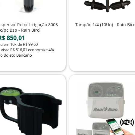
Aspersor Rotor Irrigação 8005
Tampão 1/4 (10Un) - Rain Bir
c/pc Bsp - Rain Bird
R$ 850,01
ou em
10x
de
R$ 99,60
 vista
R$ 816,01
economize
4%
o Boleto Bancário