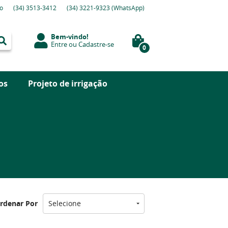
o
(34)
3513-3412
(34)
3221-9323
(WhatsApp)
Bem-vindo!
Entre
ou
Cadastre-se
0
os
Projeto de irrigação
rdenar Por
Selecione