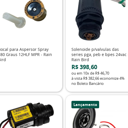
Bocal para Aspersor Spray
Solenoide p/valvulas das
180 Graus 12HLF MPR - Rain
series pga, peb e bpes 24vac 
Bird
Rain Bird
R$ 398,60
ou em
10x
de
R$ 46,70
à vista
R$ 382,66
economize
4%
no Boleto Bancário
Lançamento