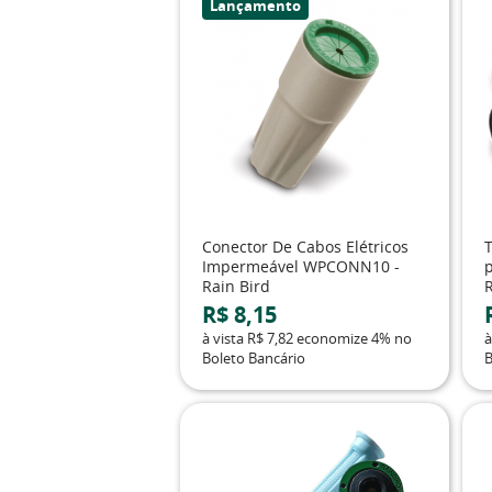
Lançamento
Conector De Cabos Elétricos
Impermeável WPCONN10 -
p
Rain Bird
R$ 8,15
à vista
R$ 7,82
economize
4%
no
à
Boleto Bancário
B