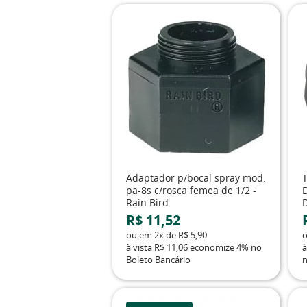
Adaptador p/bocal spray mod.
T
pa-8s c/rosca femea de 1/2 -
Rain Bird
R$ 11,52
ou em
2x
de
R$ 5,90
à vista
R$ 11,06
economize
4%
no
à
Boleto Bancário
n