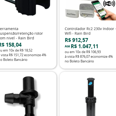
Ferramenta
Controlador Rc2 230v Indoor 
suspensão/retenção rotor
Wifi - Rain Bird
om nivel - Rain Bird
R$ 912,57
R$ 158,04
R$ 1.047,11
Até
ou em
10x
de
R$ 18,52
ou em
10x
de
R$ 106,93
 vista
R$ 151,72
economize
4%
à vista
R$ 876,07
economize
4%
o Boleto Bancário
no Boleto Bancário