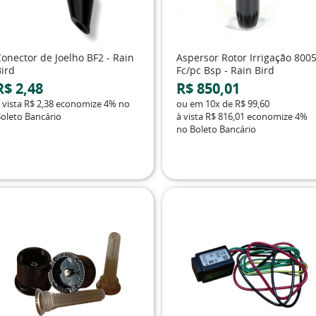
onector de Joelho BF2 - Rain
Aspersor Rotor Irrigação 800
Bird
Fc/pc Bsp - Rain Bird
R$ 2,48
R$ 850,01
 vista
R$ 2,38
economize
4%
no
ou em
10x
de
R$ 99,60
oleto Bancário
à vista
R$ 816,01
economize
4%
no Boleto Bancário