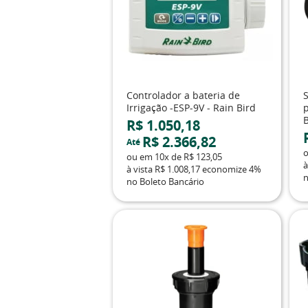
Controlador a bateria de
Irrigação -ESP-9V - Rain Bird
R$ 1.050,18
R$ 2.366,82
Até
ou em
10x
de
R$ 123,05
à
à vista
R$ 1.008,17
economize
4%
n
no Boleto Bancário