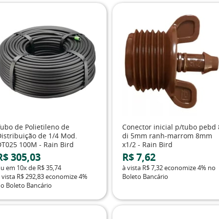
ubo de Polietileno de
Conector inicial p/tubo pebd 
Distribuição de 1/4 Mod.
di 5mm ranh-marrom 8mm
DT025 100M - Rain Bird
x1/2 - Rain Bird
R$ 305,03
R$ 7,62
ou em
10x
de
R$ 35,74
à vista
R$ 7,32
economize
4%
no
 vista
R$ 292,83
economize
4%
Boleto Bancário
o Boleto Bancário