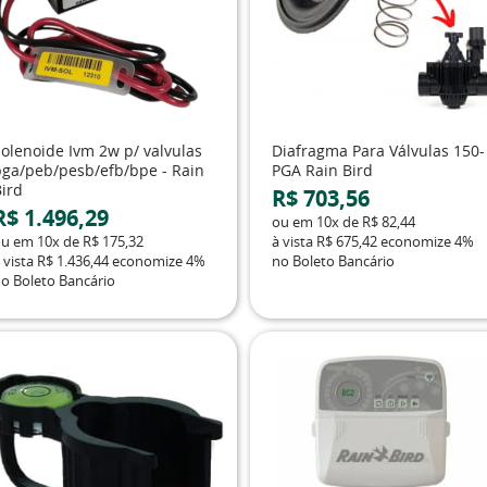
Solenoide Ivm 2w p/ valvulas
Diafragma Para Válvulas 150-
pga/peb/pesb/efb/bpe - Rain
PGA Rain Bird
Bird
R$ 703,56
R$ 1.496,29
ou em
10x
de
R$ 82,44
ou em
10x
de
R$ 175,32
à vista
R$ 675,42
economize
4%
 vista
R$ 1.436,44
economize
4%
no Boleto Bancário
o Boleto Bancário