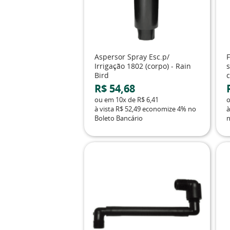
Aspersor Spray Esc.p/
Irrigação 1802 (corpo) - Rain
Bird
c
R$ 54,68
ou em
10x
de
R$ 6,41
à vista
R$ 52,49
economize
4%
no
à
Boleto Bancário
n