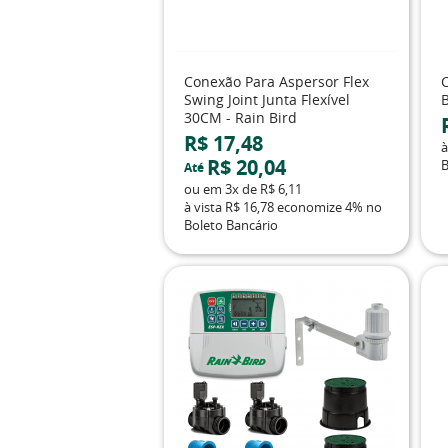
Conexão Para Aspersor Flex
C
Swing Joint Junta Flexível
30CM - Rain Bird
R$ 17,48
à
R$ 20,04
B
Até
ou em
3x
de
R$ 6,11
à vista
R$ 16,78
economize
4%
no
Boleto Bancário