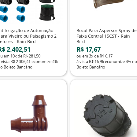
Kit Irrigação de Automação
Bocal Para Aspersor Spray de
para Viveiro ou Paisagismo 2
Faixa Central 15CST - Rain
etores - Rain Bird
Bird
R$ 2.402,51
R$ 17,67
ou em
10x
de
R$ 281,50
ou em
3x
de
R$ 6,17
 vista
R$ 2.306,41
economize
4%
à vista
R$ 16,96
economize
4%
no
o Boleto Bancário
Boleto Bancário