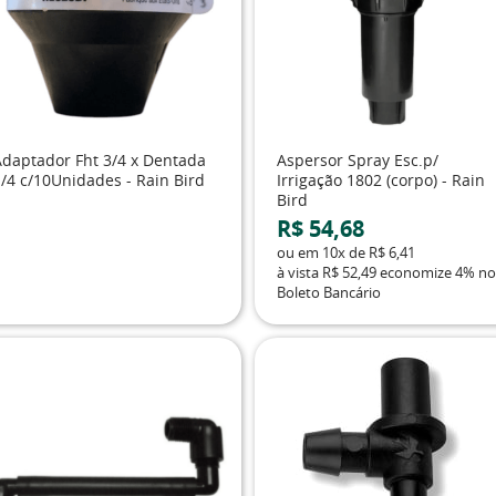
Adaptador Fht 3/4 x Dentada
Aspersor Spray Esc.p/
1/4 c/10Unidades - Rain Bird
Irrigação 1802 (corpo) - Rain
Bird
R$ 54,68
ou em
10x
de
R$ 6,41
à vista
R$ 52,49
economize
4%
no
Boleto Bancário