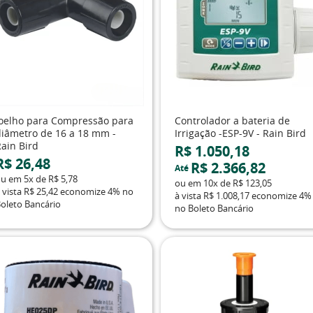
Joelho para Compressão para
Controlador a bateria de
diâmetro de 16 a 18 mm -
Irrigação -ESP-9V - Rain Bird
Rain Bird
R$ 1.050,18
R$ 26,48
R$ 2.366,82
Até
ou em
5x
de
R$ 5,78
ou em
10x
de
R$ 123,05
 vista
R$ 25,42
economize
4%
no
à vista
R$ 1.008,17
economize
4%
oleto Bancário
no Boleto Bancário