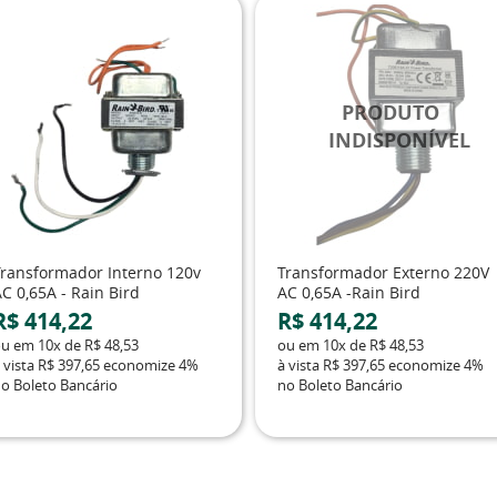
Transformador Interno 120v
Transformador Externo 220V
C 0,65A - Rain Bird
AC 0,65A -Rain Bird
R$ 414,22
R$ 414,22
ou em
10x
de
R$ 48,53
ou em
10x
de
R$ 48,53
 vista
R$ 397,65
economize
4%
à vista
R$ 397,65
economize
4%
o Boleto Bancário
no Boleto Bancário