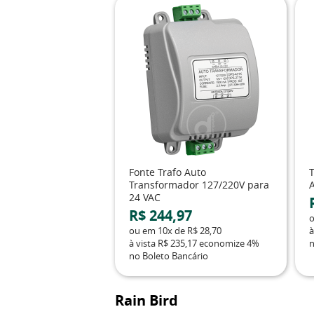
Fonte Trafo Auto
Transformador 127/220V para
A
24 VAC
R$ 244,97
ou em
10x
de
R$ 28,70
à
à vista
R$ 235,17
economize
4%
n
no Boleto Bancário
Rain Bird