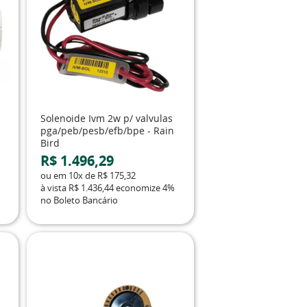
Solenoide Ivm 2w p/ valvulas
pga/peb/pesb/efb/bpe - Rain
Bird
R$ 1.496,29
ou em
10x
de
R$ 175,32
à vista
R$ 1.436,44
economize
4%
no Boleto Bancário