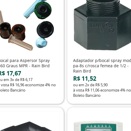
Bocal para Aspersor Spray
Adaptador p/bocal spray mod
360 Graus MPR - Rain Bird
pa-8s c/rosca femea de 1/2 -
Rain Bird
R$ 17,67
R$ 11,52
ou em
3x
de
R$ 6,17
 vista
R$ 16,96
economize
4%
no
ou em
2x
de
R$ 5,90
oleto Bancário
à vista
R$ 11,06
economize
4%
no
Boleto Bancário