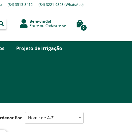
o
(34)
3513-3412
(34)
3221-9323
(WhatsApp)
Bem-vindo!
Entre
ou
Cadastre-se
0
os
Projeto de irrigação
rdenar Por
Nome de A-Z