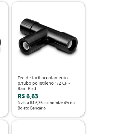
Tee de facil acoplamento
p/tubo polietileno 1/2 CP -
Rain Bird
R$ 6,63
à vista
R$ 6,36
economize
4%
no
Boleto Bancário