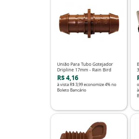
União Para Tubo Gotejador
Dripline 17mm - Rain Bird
R$ 4,16
à vista
R$ 3,99
economize
4%
no
Boleto Bancário
à
B