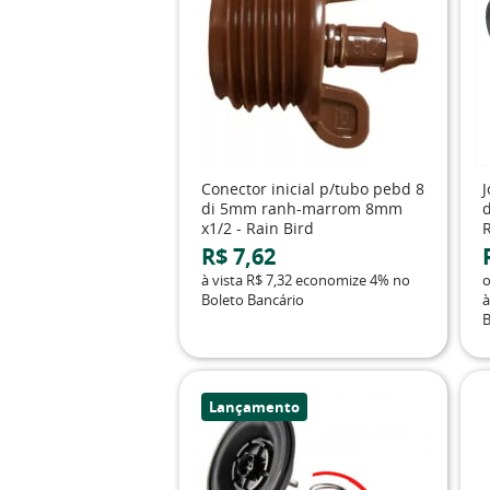
Conector inicial p/tubo pebd 8
di 5mm ranh-marrom 8mm
x1/2 - Rain Bird
R$ 7,62
à vista
R$ 7,32
economize
4%
no
Boleto Bancário
à
B
Lançamento