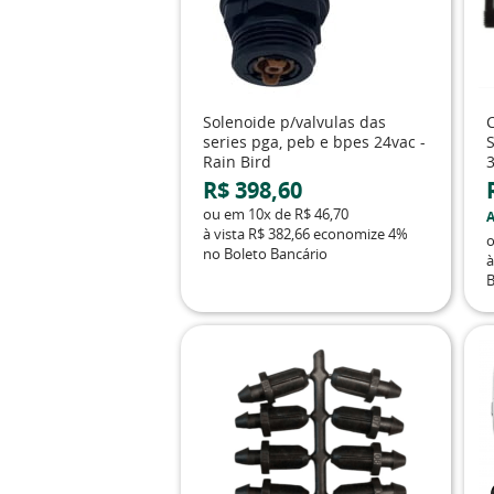
Solenoide p/valvulas das
series pga, peb e bpes 24vac -
S
Rain Bird
R$ 398,60
ou em
10x
de
R$ 46,70
A
à vista
R$ 382,66
economize
4%
no Boleto Bancário
à
B