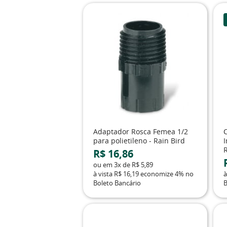
Adaptador Rosca Femea 1/2
para polietileno - Rain Bird
R$ 16,86
ou em
3x
de
R$ 5,89
à vista
R$ 16,19
economize
4%
no
à
Boleto Bancário
B