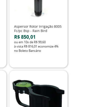
Aspersor Rotor Irrigação 8005
Fc/pc Bsp - Rain Bird
R$ 850,01
ou em
10x
de
R$ 99,60
à vista
R$ 816,01
economize
4%
no Boleto Bancário