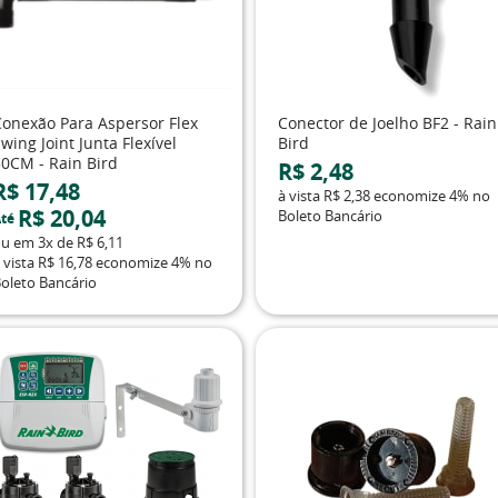
Conexão Para Aspersor Flex
Conector de Joelho BF2 - Rain
wing Joint Junta Flexível
Bird
30CM - Rain Bird
R$ 2,48
R$ 17,48
à vista
R$ 2,38
economize
4%
no
R$ 20,04
Boleto Bancário
té
ou em
3x
de
R$ 6,11
 vista
R$ 16,78
economize
4%
no
oleto Bancário