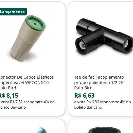
Lançamento
Conector De Cabos Elétricos
Tee de facil acoplamento
Impermeável WPCONN10 -
p/tubo polietileno 1/2 CP -
Rain Bird
Rain Bird
R$ 8,15
R$ 6,63
 vista
R$ 7,82
economize
4%
no
à vista
R$ 6,36
economize
4%
no
oleto Bancário
Boleto Bancário