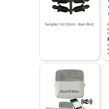
Tampão 1/4 (10Un) - Rain Bird
s
à
n