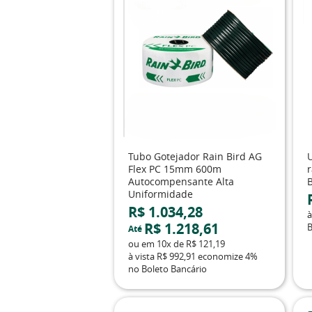
Tubo Gotejador Rain Bird AG
Flex PC 15mm 600m
Autocompensante Alta
Uniformidade
R$ 1.034,28
à
R$ 1.218,61
B
Até
ou em
10x
de
R$ 121,19
à vista
R$ 992,91
economize
4%
no Boleto Bancário