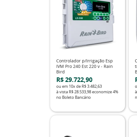
Controlador p/Irrigação Esp
C
IVM Pro 240 Est 220 v - Rain
t
Bird
R$ 29.722,90
ou em
10x
de
R$ 3.482,63
à vista
R$ 28.533,98
economize
4%
à
no Boleto Bancário
n