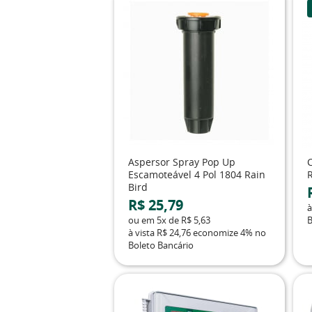
Aspersor Spray Pop Up
Escamoteável 4 Pol 1804 Rain
Bird
R$ 25,79
à
ou em
5x
de
R$ 5,63
B
à vista
R$ 24,76
economize
4%
no
Boleto Bancário