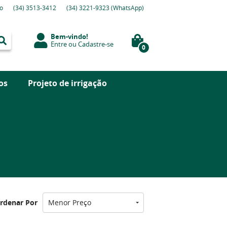
o
(34)
3513-3412
(34)
3221-9323
(WhatsApp)
Bem-vindo!
Entre
ou
Cadastre-se
0
os
Projeto de irrigação
rdenar Por
Menor Preço