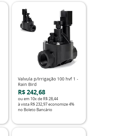
Valvula p/Irrigação 100 hvf 1 -
Rain Bird
R$ 242,68
ou em
10x
de
R$ 28,44
à vista
R$ 232,97
economize
4%
no Boleto Bancário