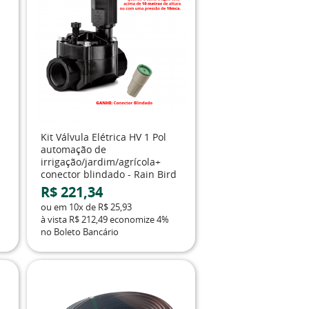
Kit Válvula Elétrica HV 1 Pol
automação de
irrigação/jardim/agrícola+
conector blindado - Rain Bird
R$ 221,34
ou em
10x
de
R$ 25,93
à vista
R$ 212,49
economize
4%
no Boleto Bancário