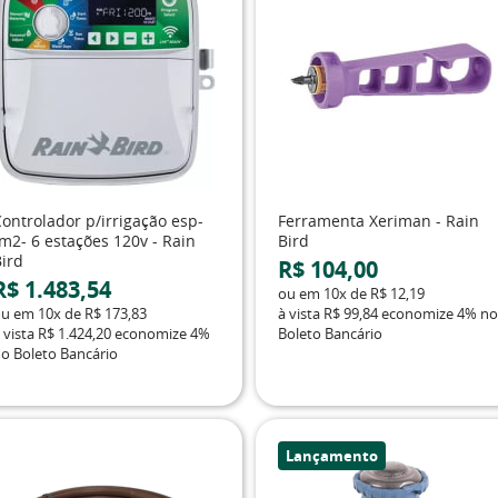
ontrolador p/irrigação esp-
Ferramenta Xeriman - Rain
m2- 6 estações 120v - Rain
Bird
Bird
R$ 104,00
R$ 1.483,54
ou em
10x
de
R$ 12,19
ou em
10x
de
R$ 173,83
à vista
R$ 99,84
economize
4%
no
 vista
R$ 1.424,20
economize
4%
Boleto Bancário
o Boleto Bancário
Lançamento