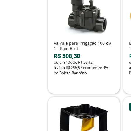
Valvula para irrigação 100-dv
1 - Rain Bird
1
R$ 308,30
ou em
10x
de
R$ 36,12
à vista
R$ 295,97
economize
4%
à
no Boleto Bancário
B