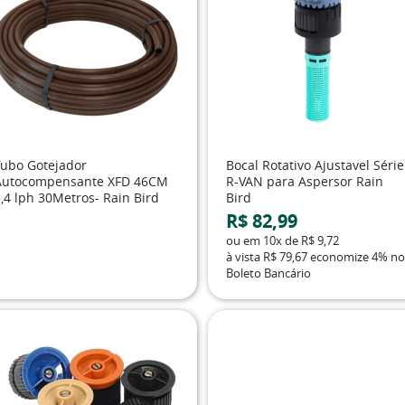
Tubo Gotejador
Bocal Rotativo Ajustavel Série
Autocompensante XFD 46CM
R-VAN para Aspersor Rain
,4 lph 30Metros- Rain Bird
Bird
R$ 82,99
ou em
10x
de
R$ 9,72
à vista
R$ 79,67
economize
4%
no
Boleto Bancário