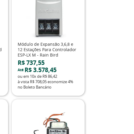
Módulo de Expansão 3,6,8 e
d
12 Estações Para Controlador
ESP-LX M - Rain Bird
R$ 737,55
R$ 3.578,45
Até
ou em
10x
de
R$ 86,42
à vista
R$ 708,05
economize
4%
no Boleto Bancário