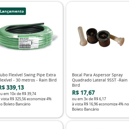
Lançamento
ubo Flexível Swing Pipe Extra
Bocal Para Aspersor Spray
lexível - 30 metros - Rain Bird
Quadrado Lateral 9SST -Rain
Bird
R$ 339,13
R$ 17,67
ou em
10x
de
R$ 39,74
 vista
R$ 325,56
economize
4%
ou em
3x
de
R$ 6,17
o Boleto Bancário
à vista
R$ 16,96
economize
4%
no
Boleto Bancário