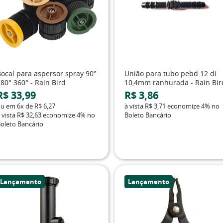
Bocal para aspersor spray 90°
União para tubo pebd 12 di
80° 360° - Rain Bird
10,4mm ranhurada - Rain Bir
R$ 33,99
R$ 3,86
ou em
6x
de
R$ 6,27
à vista
R$ 3,71
economize
4%
no
 vista
R$ 32,63
economize
4%
no
Boleto Bancário
oleto Bancário
Lançamento
Lançamento