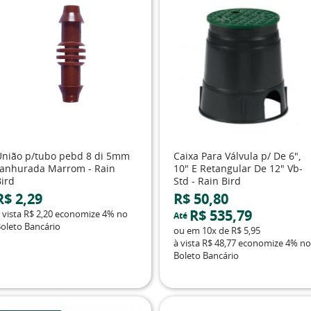
União p/tubo pebd 8 di 5mm
Caixa Para Válvula p/ De 6",
ranhurada Marrom - Rain
10" E Retangular De 12" Vb-
Bird
Std - Rain Bird
R$ 2,29
R$ 50,80
R$ 535,79
 vista
R$ 2,20
economize
4%
no
Até
oleto Bancário
ou em
10x
de
R$ 5,95
à vista
R$ 48,77
economize
4%
no
Boleto Bancário