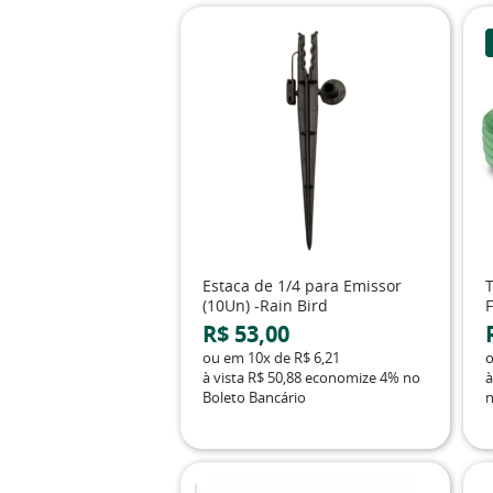
Estaca de 1/4 para Emissor
T
(10Un) -Rain Bird
F
R$ 53,00
ou em
10x
de
R$ 6,21
à vista
R$ 50,88
economize
4%
no
à
Boleto Bancário
n