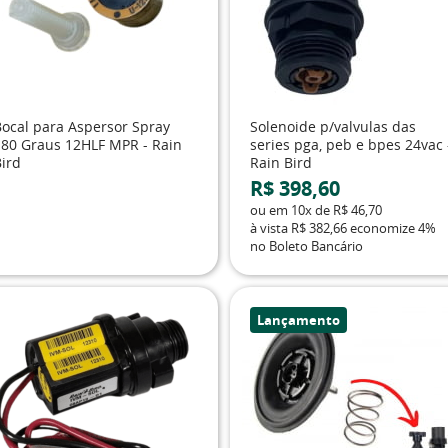
Bocal para Aspersor Spray
Solenoide p/valvulas das
180 Graus 12HLF MPR - Rain
series pga, peb e bpes 24vac 
Bird
Rain Bird
R$ 398,60
ou em
10x
de
R$ 46,70
à vista
R$ 382,66
economize
4%
no Boleto Bancário
Lançamento