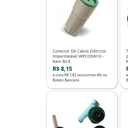
Conector De Cabos Elétricos
Impermeável WPCONN10 -
p
Rain Bird
R$ 8,15
à vista
R$ 7,82
economize
4%
no
à
Boleto Bancário
B