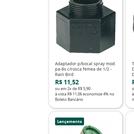
Adaptador p/bocal spray mod.
T
pa-8s c/rosca femea de 1/2 -
Rain Bird
R$ 11,52
ou em
2x
de
R$ 5,90
à vista
R$ 11,06
economize
4%
no
à
Boleto Bancário
n
Lançamento