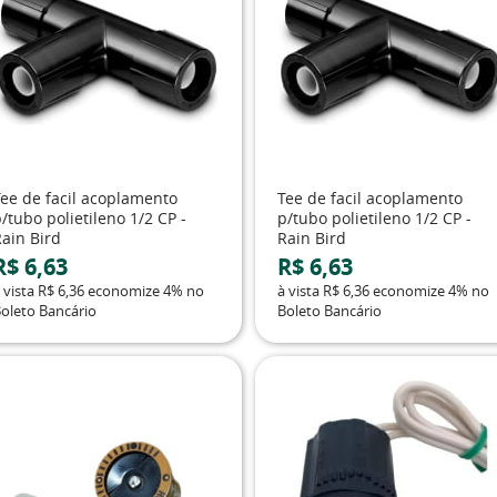
Tee de facil acoplamento
Tee de facil acoplamento
/tubo polietileno 1/2 CP -
p/tubo polietileno 1/2 CP -
Rain Bird
Rain Bird
R$ 6,63
R$ 6,63
 vista
R$ 6,36
economize
4%
no
à vista
R$ 6,36
economize
4%
no
oleto Bancário
Boleto Bancário