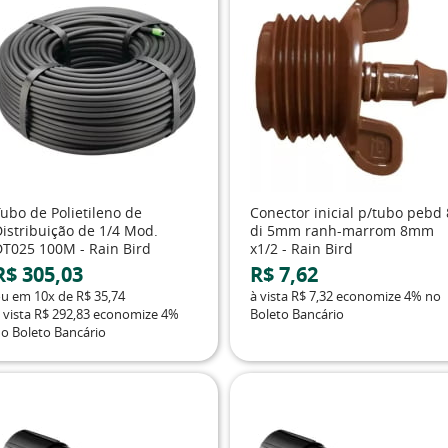
ubo de Polietileno de
Conector inicial p/tubo pebd 
Distribuição de 1/4 Mod.
di 5mm ranh-marrom 8mm
DT025 100M - Rain Bird
x1/2 - Rain Bird
R$ 305,03
R$ 7,62
ou em
10x
de
R$ 35,74
à vista
R$ 7,32
economize
4%
no
 vista
R$ 292,83
economize
4%
Boleto Bancário
o Boleto Bancário