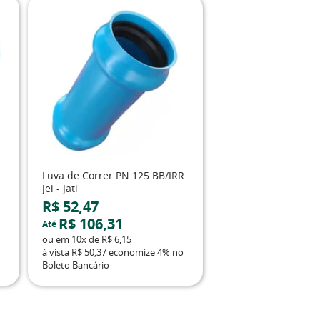
Luva de Correr PN 125 BB/IRR
Jei - Jati
R$ 52,47
R$ 106,31
Até
ou em
10x
de
R$ 6,15
à vista
R$ 50,37
economize
4%
no
Boleto Bancário