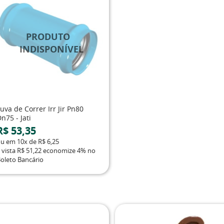
uva de Correr Irr Jir Pn80
n75 - Jati
R$ 53,35
ou em
10x
de
R$ 6,25
 vista
R$ 51,22
economize
4%
no
oleto Bancário