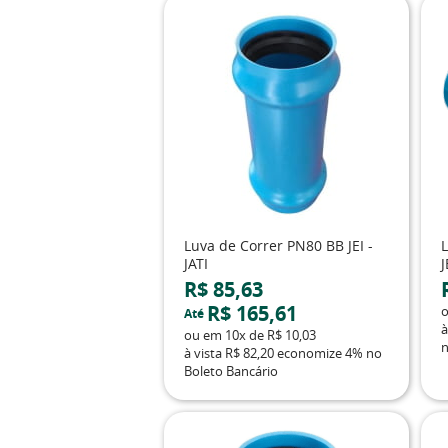
Luva de Correr PN80 BB JEI -
JATI
J
R$ 85,63
R$ 165,61
Até
à
ou em
10x
de
R$ 10,03
n
à vista
R$ 82,20
economize
4%
no
Boleto Bancário