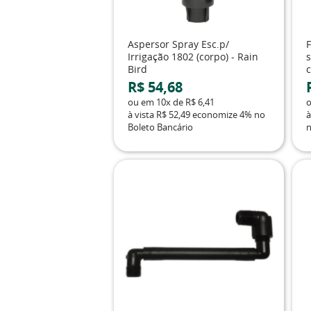
Aspersor Spray Esc.p/
Irrigação 1802 (corpo) - Rain
Bird
c
R$ 54,68
ou em
10x
de
R$ 6,41
à vista
R$ 52,49
economize
4%
no
à
Boleto Bancário
n