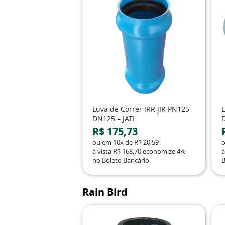
Luva de Correr IRR JIR PN125
L
DN125 – JATI
D
R$ 175,73
ou em
10x
de
R$ 20,59
à vista
R$ 168,70
economize
4%
à
no Boleto Bancário
B
Rain Bird