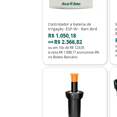
Controlador a bateria de
Irrigação -ESP-9V - Rain Bird
R$ 1.050,18
R$ 2.366,82
Até
ou em
10x
de
R$ 123,05
à
à vista
R$ 1.008,17
economize
4%
n
no Boleto Bancário