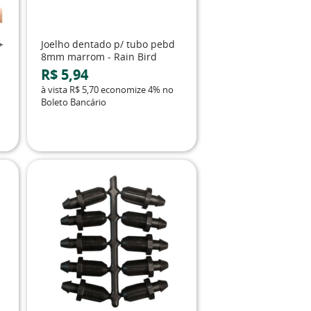
+
Joelho dentado p/ tubo pebd
8mm marrom - Rain Bird
R$ 5,94
à vista
R$ 5,70
economize
4%
no
Boleto Bancário