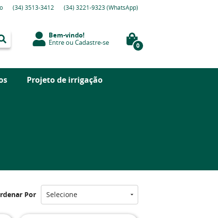
o
(34)
3513-3412
(34)
3221-9323
(WhatsApp)
Bem-vindo!
Entre
ou
Cadastre-se
0
os
Projeto de irrigação
rdenar Por
Selecione