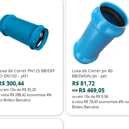
Luva de Correr PN125 BB/DFF
Luva de Correr pn 80
EI DN150 – JATI
BB/Defofo Jei - Jati
R$ 300,44
R$ 81,72
R$ 469,05
ou em
10x
de
R$ 35,20
Até
 vista
R$ 288,42
economize
4%
ou em
10x
de
R$ 9,58
o Boleto Bancário
à vista
R$ 78,45
economize
4%
no
Boleto Bancário