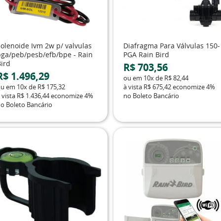
Solenoide Ivm 2w p/ valvulas
Diafragma Para Válvulas 150-
pga/peb/pesb/efb/bpe - Rain
PGA Rain Bird
Bird
R$ 703,56
R$ 1.496,29
ou em
10x
de
R$ 82,44
ou em
10x
de
R$ 175,32
à vista
R$ 675,42
economize
4%
 vista
R$ 1.436,44
economize
4%
no Boleto Bancário
o Boleto Bancário