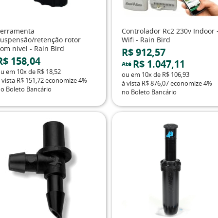
Ferramenta
Controlador Rc2 230v Indoor 
suspensão/retenção rotor
Wifi - Rain Bird
om nivel - Rain Bird
R$ 912,57
R$ 158,04
R$ 1.047,11
Até
ou em
10x
de
R$ 18,52
ou em
10x
de
R$ 106,93
 vista
R$ 151,72
economize
4%
à vista
R$ 876,07
economize
4%
o Boleto Bancário
no Boleto Bancário