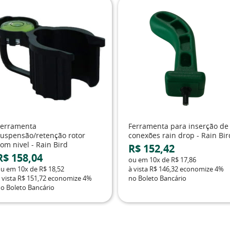
Ferramenta
Ferramenta para inserção de
suspensão/retenção rotor
conexões rain drop - Rain Bir
om nivel - Rain Bird
R$ 152,42
R$ 158,04
ou em
10x
de
R$ 17,86
ou em
10x
de
R$ 18,52
à vista
R$ 146,32
economize
4%
 vista
R$ 151,72
economize
4%
no Boleto Bancário
o Boleto Bancário