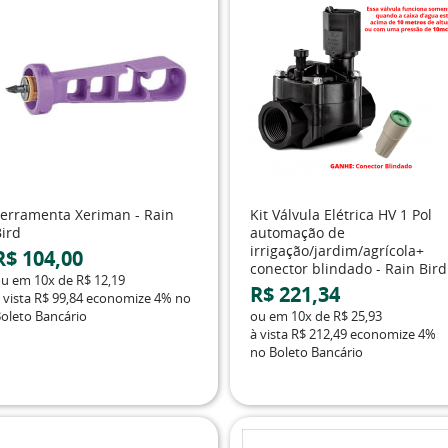
Ferramenta Xeriman - Rain
Kit Válvula Elétrica HV 1 Pol
Bird
automação de
irrigação/jardim/agrícola+
R$ 104,00
conector blindado - Rain Bird
ou em
10x
de
R$ 12,19
R$ 221,34
 vista
R$ 99,84
economize
4%
no
oleto Bancário
ou em
10x
de
R$ 25,93
à vista
R$ 212,49
economize
4%
no Boleto Bancário