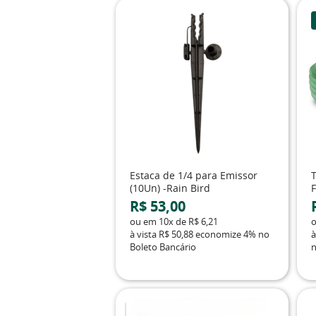
Estaca de 1/4 para Emissor
T
(10Un) -Rain Bird
F
R$ 53,00
ou em
10x
de
R$ 6,21
à vista
R$ 50,88
economize
4%
no
à
Boleto Bancário
n