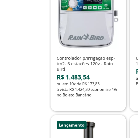
Controlador p/irrigação esp-
tm2- 6 estações 120v - Rain
Bird
R$ 1.483,54
à
ou em
10x
de
R$ 173,83
B
à vista
R$ 1.424,20
economize
4%
no Boleto Bancário
Lançamento