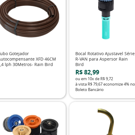
Tubo Gotejador
Bocal Rotativo Ajustavel Série
Autocompensante XFD 46CM
R-VAN para Aspersor Rain
,4 lph 30Metros- Rain Bird
Bird
R$ 82,99
ou em
10x
de
R$ 9,72
à vista
R$ 79,67
economize
4%
no
Boleto Bancário