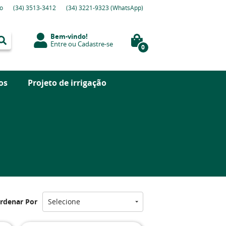
o
(34)
3513-3412
(34)
3221-9323
(WhatsApp)
Bem-vindo!
Entre
ou
Cadastre-se
0
os
Projeto de irrigação
rdenar Por
Selecione