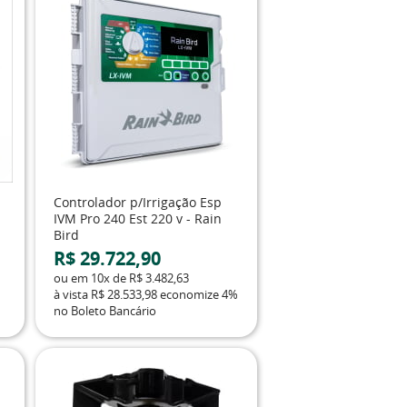
Controlador p/Irrigação Esp
IVM Pro 240 Est 220 v - Rain
Bird
R$ 29.722,90
ou em
10x
de
R$ 3.482,63
à vista
R$ 28.533,98
economize
4%
no Boleto Bancário