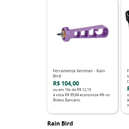
Ferramenta Xeriman - Rain
Bird
c
R$ 104,00
ou em
10x
de
R$ 12,19
à vista
R$ 99,84
economize
4%
no
Boleto Bancário
à
n
Rain Bird