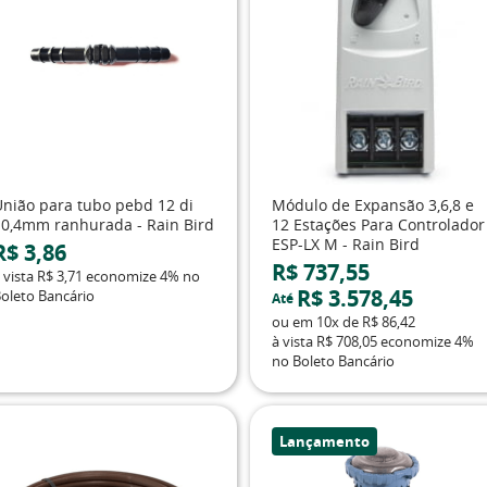
União para tubo pebd 12 di
Módulo de Expansão 3,6,8 e
10,4mm ranhurada - Rain Bird
12 Estações Para Controlador
ESP-LX M - Rain Bird
R$ 3,86
R$ 737,55
 vista
R$ 3,71
economize
4%
no
R$ 3.578,45
oleto Bancário
Até
ou em
10x
de
R$ 86,42
à vista
R$ 708,05
economize
4%
no Boleto Bancário
Lançamento