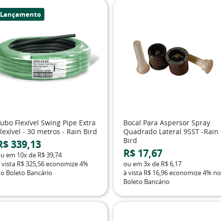
Lançamento
ubo Flexível Swing Pipe Extra
Bocal Para Aspersor Spray
lexível - 30 metros - Rain Bird
Quadrado Lateral 9SST -Rain
Bird
R$ 339,13
R$ 17,67
ou em
10x
de
R$ 39,74
 vista
R$ 325,56
economize
4%
ou em
3x
de
R$ 6,17
o Boleto Bancário
à vista
R$ 16,96
economize
4%
no
Boleto Bancário