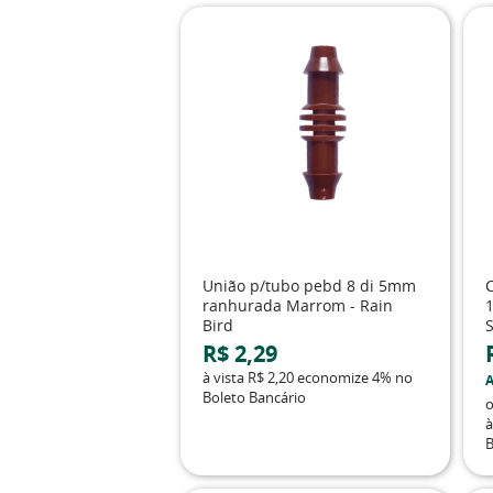
União p/tubo pebd 8 di 5mm
C
ranhurada Marrom - Rain
Bird
S
R$ 2,29
à vista
R$ 2,20
economize
4%
no
A
Boleto Bancário
à
B