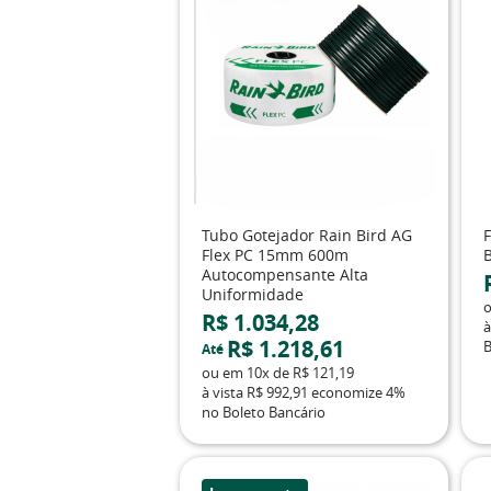
Tubo Gotejador Rain Bird AG
Flex PC 15mm 600m
Autocompensante Alta
Uniformidade
R$ 1.034,28
à
R$ 1.218,61
B
Até
ou em
10x
de
R$ 121,19
à vista
R$ 992,91
economize
4%
no Boleto Bancário