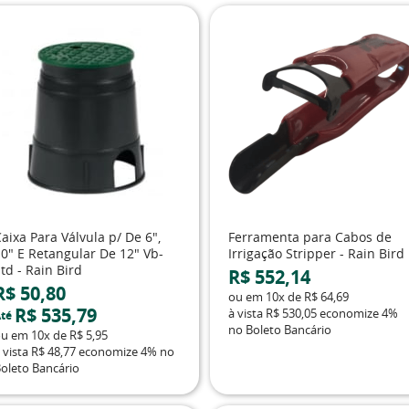
aixa Para Válvula p/ De 6",
Ferramenta para Cabos de
10" E Retangular De 12" Vb-
Irrigação Stripper - Rain Bird
td - Rain Bird
R$ 552,14
R$ 50,80
ou em
10x
de
R$ 64,69
R$ 535,79
à vista
R$ 530,05
economize
4%
té
no Boleto Bancário
ou em
10x
de
R$ 5,95
 vista
R$ 48,77
economize
4%
no
oleto Bancário