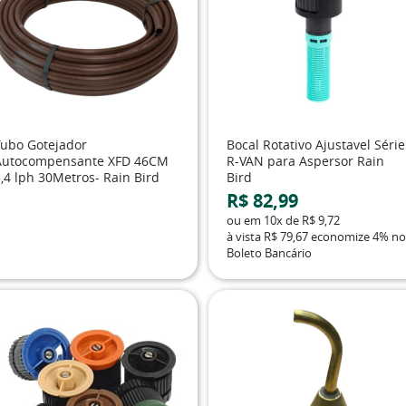
Tubo Gotejador
Bocal Rotativo Ajustavel Série
Autocompensante XFD 46CM
R-VAN para Aspersor Rain
,4 lph 30Metros- Rain Bird
Bird
R$ 82,99
ou em
10x
de
R$ 9,72
à vista
R$ 79,67
economize
4%
no
Boleto Bancário