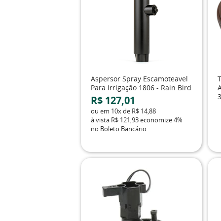
Aspersor Spray Escamoteavel
Para Irrigação 1806 - Rain Bird
3
R$ 127,01
ou em
10x
de
R$ 14,88
à vista
R$ 121,93
economize
4%
no Boleto Bancário