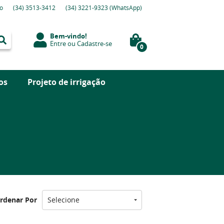
o
(34)
3513-3412
(34)
3221-9323
(WhatsApp)
Bem-vindo!
Entre
ou
Cadastre-se
0
os
Projeto de irrigação
rdenar Por
Selecione