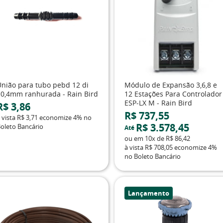
União para tubo pebd 12 di
Módulo de Expansão 3,6,8 e
10,4mm ranhurada - Rain Bird
12 Estações Para Controlador
ESP-LX M - Rain Bird
R$ 3,86
R$ 737,55
 vista
R$ 3,71
economize
4%
no
R$ 3.578,45
oleto Bancário
Até
ou em
10x
de
R$ 86,42
à vista
R$ 708,05
economize
4%
no Boleto Bancário
Lançamento