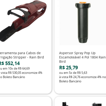
Ferramenta para Cabos de
Aspersor Spray Pop Up
rrigação Stripper - Rain Bird
Escamoteável 4 Pol 1804 Rain
Bird
R$ 552,14
R$ 25,79
ou em
10x
de
R$ 64,69
 vista
R$ 530,05
economize
4%
ou em
5x
de
R$ 5,63
o Boleto Bancário
à vista
R$ 24,76
economize
4%
no
Boleto Bancário