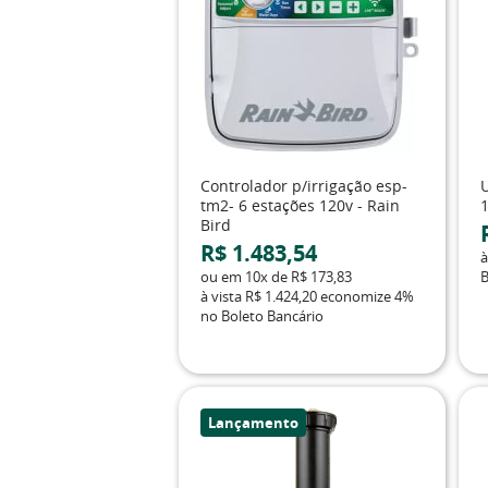
Controlador p/irrigação esp-
tm2- 6 estações 120v - Rain
Bird
R$ 1.483,54
à
ou em
10x
de
R$ 173,83
B
à vista
R$ 1.424,20
economize
4%
no Boleto Bancário
Lançamento