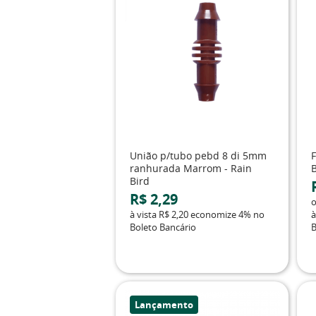
União p/tubo pebd 8 di 5mm
ranhurada Marrom - Rain
Bird
R$ 2,29
à vista
R$ 2,20
economize
4%
no
à
Boleto Bancário
B
Lançamento