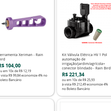
Ferramenta Xeriman - Rain
Kit Válvula Elétrica HV 1 Pol
Bird
automação de
irrigação/jardim/agrícola+
R$ 104,00
conector blindado - Rain Bird
ou em
10x
de
R$ 12,19
R$ 221,34
 vista
R$ 99,84
economize
4%
no
oleto Bancário
ou em
10x
de
R$ 25,93
à vista
R$ 212,49
economize
4%
no Boleto Bancário