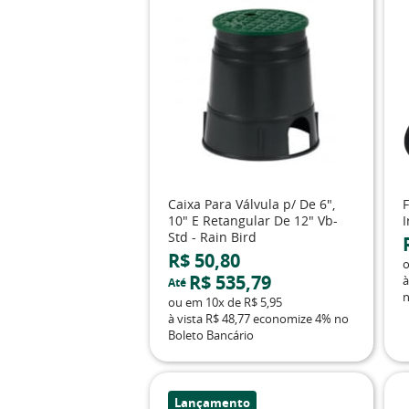
Caixa Para Válvula p/ De 6",
10" E Retangular De 12" Vb-
I
Std - Rain Bird
R$ 50,80
R$ 535,79
à
Até
n
ou em
10x
de
R$ 5,95
à vista
R$ 48,77
economize
4%
no
Boleto Bancário
Lançamento