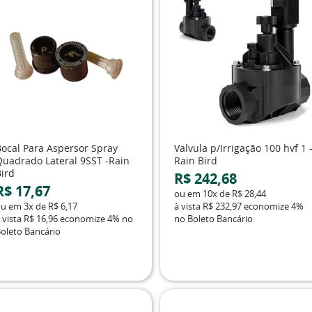
Bocal Para Aspersor Spray
Valvula p/Irrigação 100 hvf 1 
Quadrado Lateral 9SST -Rain
Rain Bird
Bird
R$ 242,68
R$ 17,67
ou em
10x
de
R$ 28,44
ou em
3x
de
R$ 6,17
à vista
R$ 232,97
economize
4%
 vista
R$ 16,96
economize
4%
no
no Boleto Bancário
oleto Bancário