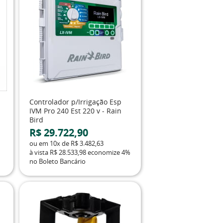
Controlador p/Irrigação Esp
IVM Pro 240 Est 220 v - Rain
Bird
R$ 29.722,90
ou em
10x
de
R$ 3.482,63
à vista
R$ 28.533,98
economize
4%
no Boleto Bancário