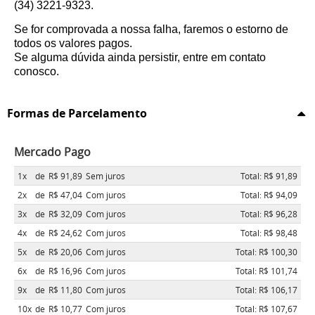
(34) 3221-9323.
Se for comprovada a nossa falha, faremos o estorno de
todos os valores pagos.
Se alguma dúvida ainda persistir, entre em contato
conosco.
Formas de Parcelamento
Mercado Pago
1x
de
R$ 91,89
Sem juros
Total: R$ 91,89
2x
de
R$ 47,04
Com juros
Total: R$ 94,09
3x
de
R$ 32,09
Com juros
Total: R$ 96,28
4x
de
R$ 24,62
Com juros
Total: R$ 98,48
5x
de
R$ 20,06
Com juros
Total: R$ 100,30
6x
de
R$ 16,96
Com juros
Total: R$ 101,74
9x
de
R$ 11,80
Com juros
Total: R$ 106,17
10x
de
R$ 10,77
Com juros
Total: R$ 107,67