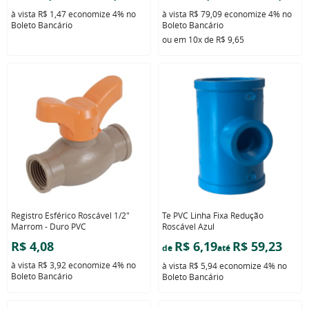
à vista
R$ 1,47
economize
4%
no
à vista
R$ 79,09
economize
4%
no
Boleto Bancário
Boleto Bancário
ou em
10x
de
R$ 9,65
Registro Esférico Roscável 1/2"
Te PVC Linha Fixa Redução
Marrom - Duro PVC
Roscável Azul
R$ 4,08
R$ 6,19
R$ 59,23
de
até
à vista
R$ 3,92
economize
4%
no
à vista
R$ 5,94
economize
4%
no
Boleto Bancário
Boleto Bancário