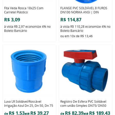
Fita Veda Rosca 18x25 Com
FLANGE PVC SOLDÁVEL 8 FUROS
Carretel Plástico
DN100 NORMA ANSI | DIN
R$ 3,09
R$ 114,87
à vista
R$ 2,97
economize
4%
no
à vista
R$ 110,28
economize
4%
no
Boleto Bancário
Boleto Bancário
ou em
10x
de
R$ 13,46
Luva LR Soldável/Roscável
Registro De Esfera PVC Soldável
Irrigação Azul Dn 25, Dn 50, Dn 75
com união Simples DN75/ DN50
R$ 1,53
R$ 39,27
R$ 82,39
R$ 189,43
de
até
de
até