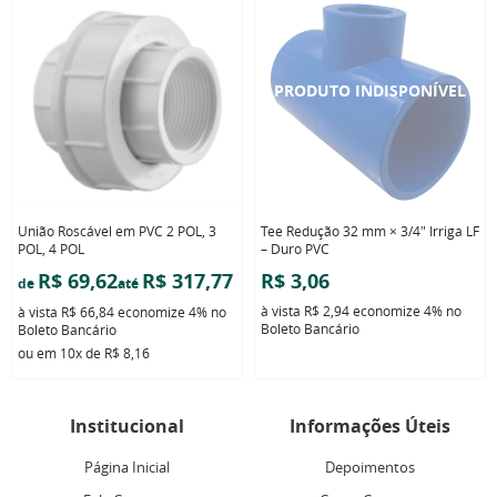
União Roscável em PVC 2 POL, 3
Tee Redução 32 mm × 3/4" Irriga LF
POL, 4 POL
– Duro PVC
R$ 69,62
R$ 317,77
R$ 3,06
de
até
à vista
R$ 2,94
economize
4%
no
à vista
R$ 66,84
economize
4%
no
Boleto Bancário
Boleto Bancário
ou em
10x
de
R$ 8,16
Institucional
Informações Úteis
Página Inicial
Depoimentos