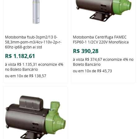
Motobomba fsub-3spm2/13 0-
Motobomba Centrífuga FAMEC
58,3mm-pom-m3/4cv-110v-2p-r-
FSP60-1 1/2CV 220V Monofásica
60hz-ip68-gcbn ai std
R$ 390,28
R$ 1.182,61
à vista
R$ 374,67
economize
4%
no
à vista
R$ 1.135,31
economize
4%
Boleto Bancário
no Boleto Bancário
ou em
10x
de
R$ 45,73
ou em
10x
de
R$ 138,57