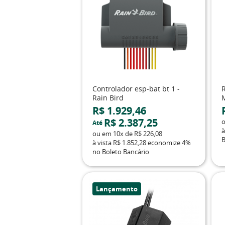
Controlador esp-bat bt 1 -
Rain Bird
R$ 1.929,46
R$ 2.387,25
Até
à
ou em
10x
de
R$ 226,08
B
à vista
R$ 1.852,28
economize
4%
no Boleto Bancário
Lançamento