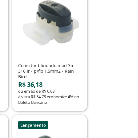
Conector blindado mod.3m
316 ir - p/fio 1,5mm2 - Rain
Bird
R$ 36,18
ou em
6x
de
R$ 6,68
à vista
R$ 34,73
economize
4%
no
Boleto Bancário
Lançamento