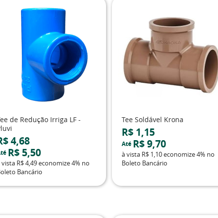
ee de Redução Irriga LF -
Tee Soldável Krona
luvi
R$ 1,15
R$ 4,68
R$ 9,70
Até
R$ 5,50
té
à vista
R$ 1,10
economize
4%
no
 vista
R$ 4,49
economize
4%
no
Boleto Bancário
oleto Bancário