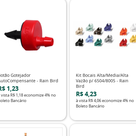
Botão Gotejador
Kit Bocais Alta/Media/Alta
AutoCompensante - Rain Bird
Vazão p/ 6504/8005 - Rain
Bird
R$ 1,23
R$ 4,23
 vista
R$ 1,18
economize
4%
no
oleto Bancário
à vista
R$ 4,06
economize
4%
no
Boleto Bancário