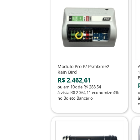
Modulo Pro P/ Psmlxme2 -
A
Rain Bird
1
R$ 2.462,61
ou em
10x
de
R$ 288,54
à vista
R$ 2.364,11
economize
4%
no Boleto Bancário
à
n