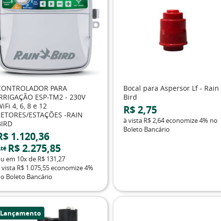
CONTROLADOR PARA
Bocal para Aspersor Lf - Rain
IRRIGAÇÃO ESP-TM2 - 230V
Bird
iFi 4, 6, 8 e 12
R$ 2,75
SETORES/ESTAÇÕES -RAIN
à vista
R$ 2,64
economize
4%
no
BIRD
Boleto Bancário
R$ 1.120,36
R$ 2.275,85
té
ou em
10x
de
R$ 131,27
 vista
R$ 1.075,55
economize
4%
o Boleto Bancário
Lançamento