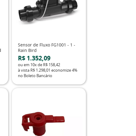
Sensor de Fluxo FG1001 - 1 -
d
Rain Bird
R$ 1.352,09
ou em
10x
de
R$ 158,42
à vista
R$ 1.298,01
economize
4%
no Boleto Bancário