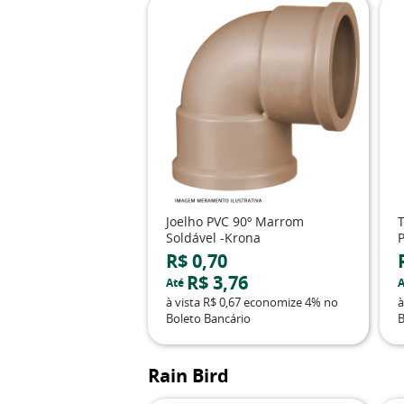
Joelho PVC 90º Marrom
T
Soldável -Krona
P
R$ 0,70
R$ 3,76
Até
A
à vista
R$ 0,67
economize
4%
no
à
Boleto Bancário
B
Rain Bird