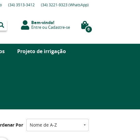
o
(34)
3513-3412
(34)
3221-9323
(WhatsApp)
Bem-vindo!
Entre
ou
Cadastre-se
0
os
Projeto de irrigação
rdenar Por
Nome de A-Z