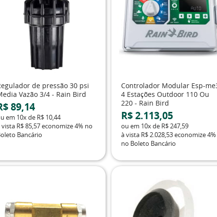
Regulador de pressão 30 psi
Controlador Modular Esp-me
Media Vazão 3/4 - Rain Bird
4 Estações Outdoor 110 Ou
220 - Rain Bird
R$ 89,14
R$ 2.113,05
ou em
10x
de
R$ 10,44
 vista
R$ 85,57
economize
4%
no
ou em
10x
de
R$ 247,59
oleto Bancário
à vista
R$ 2.028,53
economize
4%
no Boleto Bancário