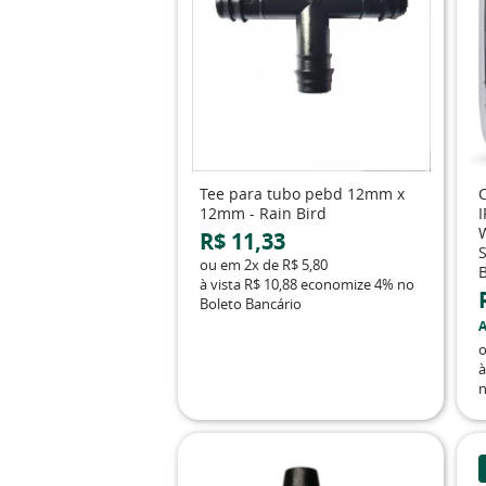
Tee para tubo pebd 12mm x
12mm - Rain Bird
W
R$ 11,33
ou em
2x
de
R$ 5,80
à vista
R$ 10,88
economize
4%
no
Boleto Bancário
A
à
n