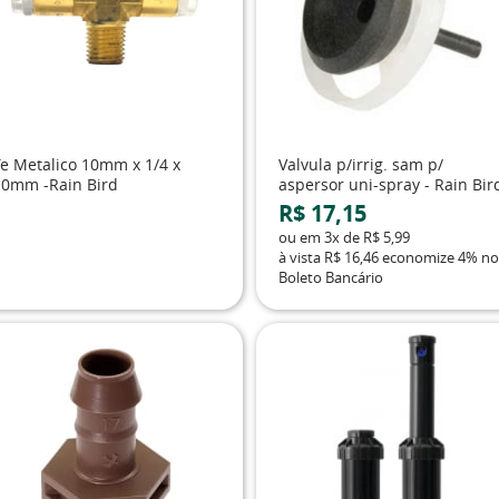
Te Metalico 10mm x 1/4 x
Valvula p/irrig. sam p/
10mm -Rain Bird
aspersor uni-spray - Rain Bir
R$ 17,15
ou em
3x
de
R$ 5,99
à vista
R$ 16,46
economize
4%
no
Boleto Bancário