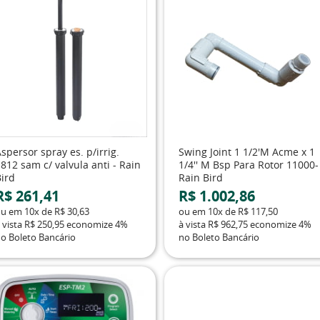
spersor spray es. p/irrig.
Swing Joint 1 1/2'M Acme x 1
812 sam c/ valvula anti - Rain
1/4'' M Bsp Para Rotor 11000-
Bird
Rain Bird
R$ 261,41
R$ 1.002,86
ou em
10x
de
R$ 30,63
ou em
10x
de
R$ 117,50
 vista
R$ 250,95
economize
4%
à vista
R$ 962,75
economize
4%
o Boleto Bancário
no Boleto Bancário