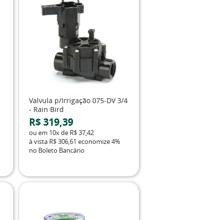
Valvula p/Irrigação 075-DV 3/4
- Rain Bird
R$ 319,39
ou em
10x
de
R$ 37,42
à vista
R$ 306,61
economize
4%
no Boleto Bancário