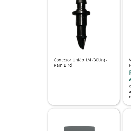
Conector União 1/4 (30Un) -
V
Rain Bird
P
A
à
n