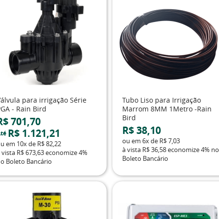
álvula para irrigação Série
Tubo Liso para Irrigação
GA - Rain Bird
Marrom 8MM 1Metro -Rain
Bird
R$ 701,70
R$ 38,10
R$ 1.121,21
té
ou em
6x
de
R$ 7,03
ou em
10x
de
R$ 82,22
à vista
R$ 36,58
economize
4%
no
 vista
R$ 673,63
economize
4%
Boleto Bancário
o Boleto Bancário