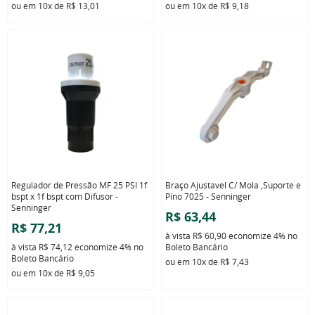
ou em
10x
de
R$ 13,01
ou em
10x
de
R$ 9,18
Regulador de Pressão MF 25 PSI 1f
Braço Ajustavel C/ Mola ,Suporte e
bspt x 1f bspt com Difusor -
Pino 7025 - Senninger
Senninger
R$ 63,44
R$ 77,21
à vista
R$ 60,90
economize
4%
no
à vista
R$ 74,12
economize
4%
no
Boleto Bancário
Boleto Bancário
ou em
10x
de
R$ 7,43
ou em
10x
de
R$ 9,05