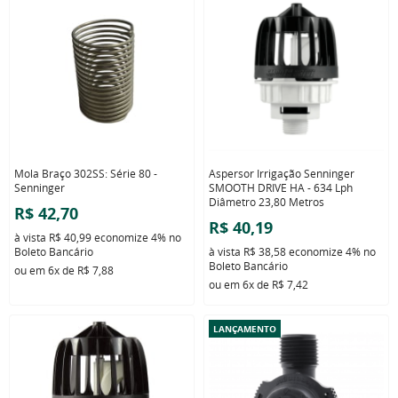
Mola Braço 302SS: Série 80 -
Aspersor Irrigação Senninger
Senninger
SMOOTH DRIVE HA - 634 Lph
Diâmetro 23,80 Metros
R$ 42,70
R$ 40,19
à vista
R$ 40,99
economize
4%
no
Boleto Bancário
à vista
R$ 38,58
economize
4%
no
Boleto Bancário
ou em
6x
de
R$ 7,88
ou em
6x
de
R$ 7,42
LANÇAMENTO