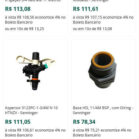
R$ 113,08
R$ 111,61
à vista
R$ 108,56
economize
4%
no
à vista
R$ 107,15
economize
4%
no
Boleto Bancário
Boleto Bancário
ou em
10x
de
R$ 13,25
ou em
10x
de
R$ 13,08
Aspersor 3123PC-1-3/4M N 10
Base HD, 11/4M BSP , com O/ring -
HTNZV - Senninger
Senninger
R$ 111,05
R$ 78,34
à vista
R$ 106,61
economize
4%
no
à vista
R$ 75,21
economize
4%
no
Boleto Bancário
Boleto Bancário