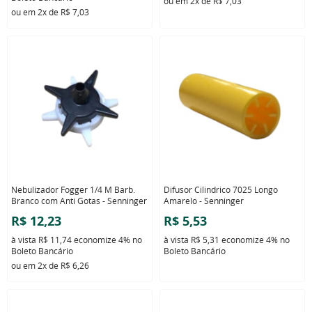
ou em
2x
de
R$ 7,03
ou em
2x
de
R$ 7,03
Nebulizador Fogger 1/4 M Barb.
Difusor Cilindrico 7025 Longo
Branco com Anti Gotas - Senninger
Amarelo - Senninger
R$ 12,23
R$ 5,53
à vista
R$ 11,74
economize
4%
no
à vista
R$ 5,31
economize
4%
no
Boleto Bancário
Boleto Bancário
ou em
2x
de
R$ 6,26