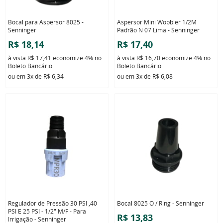
Bocal para Aspersor 8025 -
Aspersor Mini Wobbler 1/2M
Senninger
Padrão N 07 Lima - Senninger
R$ 18,14
R$ 17,40
à vista
R$ 17,41
economize
4%
no
à vista
R$ 16,70
economize
4%
no
Boleto Bancário
Boleto Bancário
ou em
3x
de
R$ 6,34
ou em
3x
de
R$ 6,08
Regulador de Pressão 30 PSI ,40
Bocal 8025 O / Ring - Senninger
PSI E 25 PSI - 1/2" M/F - Para
R$ 13,83
Irrigação - Senninger