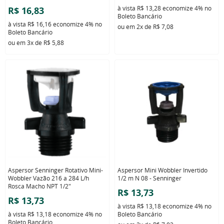
à vista
R$ 13,28
economize
4%
no
R$ 16,83
Boleto Bancário
à vista
R$ 16,16
economize
4%
no
ou em
2x
de
R$ 7,08
Boleto Bancário
ou em
3x
de
R$ 5,88
Aspersor Senninger Rotativo Mini-
Aspersor Mini Wobbler Invertido
Wobbler Vazão 216 a 284 L/h
1/2 m N 08 - Senninger
Rosca Macho NPT 1/2"
R$ 13,73
R$ 13,73
à vista
R$ 13,18
economize
4%
no
à vista
R$ 13,18
economize
4%
no
Boleto Bancário
Boleto Bancário