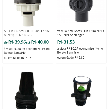
ASPERSOR SMOOTH DRIVE LA 1/2
Válvula Anti Gotas Plus 1/2m NPT X
M(NPT) -SENNINGER
1/2F NPT Senninger
R$ 39,96
R$ 40,00
R$ 31,53
de
até
à vista
R$ 30,27
economize
4%
no
à vista
R$ 38,36
economize
4%
no
Boleto Bancário
Boleto Bancário
ou em
6x
de
R$ 5,82
ou em
6x
de
R$ 7,37