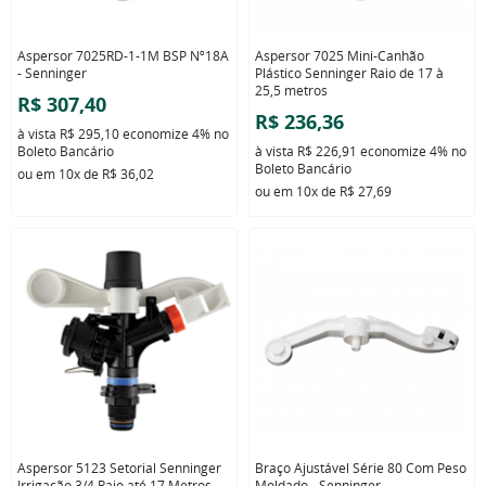
Aspersor 7025RD-1-1M BSP Nº18A
Aspersor 7025 Mini-Canhão
- Senninger
Plástico Senninger Raio de 17 à
25,5 metros
R$ 307,40
R$ 236,36
à vista
R$ 295,10
economize
4%
no
Boleto Bancário
à vista
R$ 226,91
economize
4%
no
Boleto Bancário
ou em
10x
de
R$ 36,02
ou em
10x
de
R$ 27,69
Aspersor 5123 Setorial Senninger
Braço Ajustável Série 80 Com Peso
Irrigação 3/4 Raio até 17 Metros
Moldado - Senninger