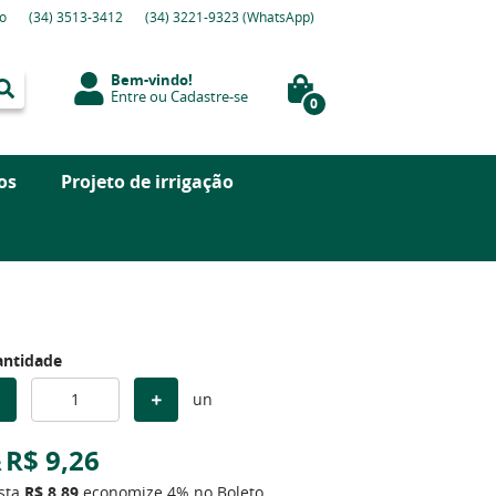
o
(34)
3513-3412
(34)
3221-9323
(WhatsApp)
Bem-vindo!
Entre
ou
Cadastre-se
0
os
Projeto de irrigação
ntidade
un
R$ 9,26
R
ista
R$ 8,89
economize
4%
no Boleto