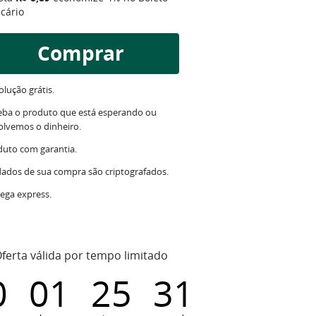
cário
Comprar
lução grátis.
eba o produto que está esperando ou
olvemos o dinheiro.
duto com garantia.
dados de sua compra são criptografados.
ega express.
ferta válida por tempo limitado
0
01
25
30