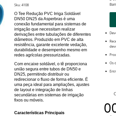
Ban
Sku:
4108
O Tee Redução PVC Irriga Soldável
DN50 DN25 da Asperbras é uma
conexão fundamental para sistemas de
irrigação que necessitam realizar
Devo
derivações entre tubulações de diferentes
diâmetros. Produzido em PVC de alta
Rec
resistência, garante excelente vedação,
dev
durabilidade e desempenho mesmo em
Pro
redes agrícolas pressurizadas.
Os 
Com encaixe soldável, o tê proporciona
união segura entre tubos de DN50 e
Entr
DN25, permitindo distribuir ou
redirecionar o fluxo de forma eficiente. É
uma peça ideal para ampliações, ajustes
de layout e integração de linhas
O
secundárias em sistemas de irrigação
fixos ou móveis.
0
Características Principais