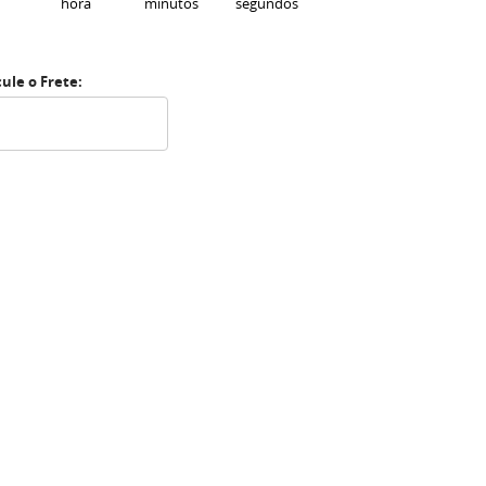
hora
minutos
segundos
cule o Frete: