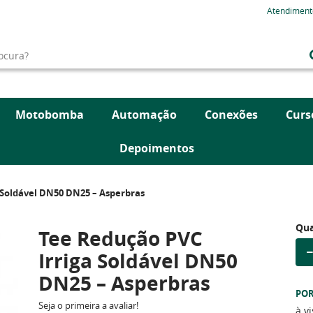
Atendiment
Motobomba
Automação
Conexões
Curs
Depoimentos
 Soldável DN50 DN25 – Asperbras
Qua
Tee Redução PVC
Irriga Soldável DN50
DN25 – Asperbras
PO
Seja o primeira a avaliar!
à v