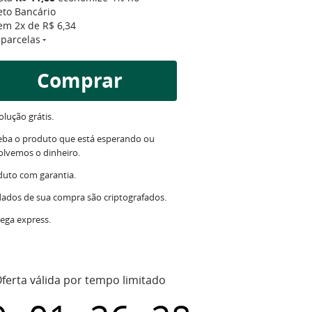
eto Bancário
 em
2x
de
R$ 6,34
 parcelas
Comprar
lução grátis.
eba o produto que está esperando ou
olvemos o dinheiro.
duto com garantia.
dados de sua compra são criptografados.
ega express.
ferta válida por tempo limitado