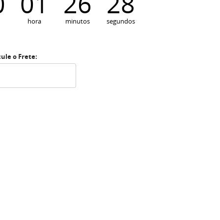
0
01
26
27
hora
minutos
segundos
cule o Frete: