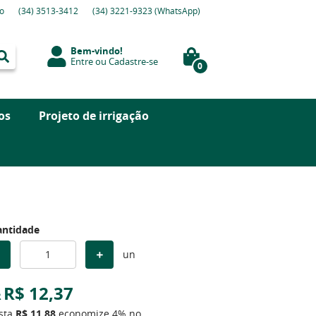
o
(34)
3513-3412
(34)
3221-9323
(WhatsApp)
Bem-vindo!
Entre
ou
Cadastre-se
0
os
Projeto de irrigação
ntidade
un
R$ 12,37
R
ista
R$ 11,88
economize
4%
no