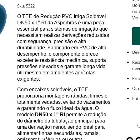
Bol
Sku:
5322
ou
O TEE de Redução PVC Irriga Soldável
Ver
DN50 x 1" RI da Asperbras é uma peça
essencial para sistemas de irrigação que
necessitam realizar derivações reduzidas
com segurança, precisão e alta
durabilidade. Fabricado em PVC de alto
Devo
desempenho, o componente oferece
excelente resistência mecânica, suporta
Rec
pressões elevadas e garante longa vida
dev
útil mesmo em ambientes agrícolas
Pro
exigentes.
Os 
Com encaixes soldáveis, o TEE
proporciona montagens rápidas, firmes e
Entr
totalmente vedadas, evitando vazamentos
e garantindo o fluxo ideal da água. O
modelo
DN50 x 1" RI
permite a redução
do diâmetro da tubulação principal para
O
uma derivação menor, sendo ideal para
alimentar linhas secundárias, ramais,
emissores, válvulas ou outros