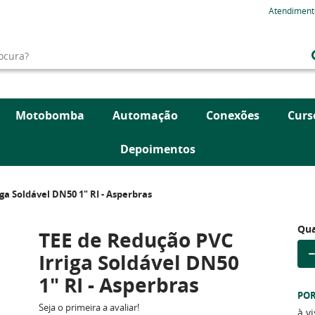
Atendiment
Motobomba
Automação
Conexões
Curs
Depoimentos
ga Soldável DN50 1" RI - Asperbras
Qua
TEE de Redução PVC
Irriga Soldável DN50
1" RI - Asperbras
PO
Seja o primeira a avaliar!
à v