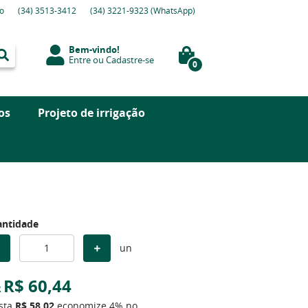
o
(34)
3513-3412
(34)
3221-9323
(WhatsApp)
Bem-vindo!
Entre
ou
Cadastre-se
0
os
Projeto de irrigação
ntidade
un
R$ 60,44
R
ista
R$ 58,02
economize
4%
no