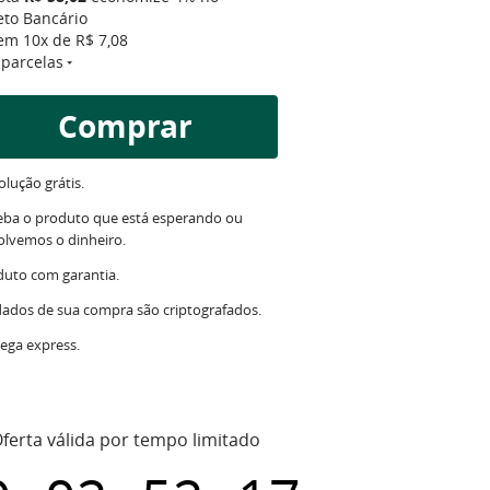
eto Bancário
 em
10x
de
R$ 7,08
 parcelas
Comprar
lução grátis.
eba o produto que está esperando ou
olvemos o dinheiro.
duto com garantia.
dados de sua compra são criptografados.
ega express.
ferta válida por tempo limitado