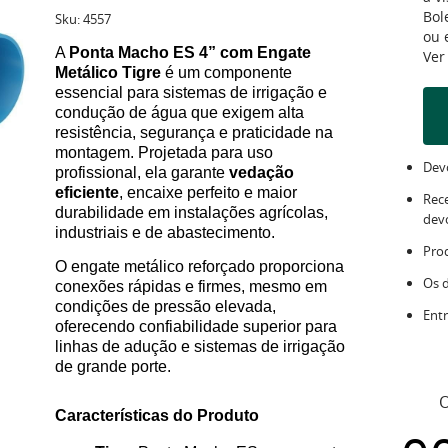
Bol
Sku:
4557
ou
A
Ponta Macho ES 4” com Engate
Ver
Metálico Tigre
é um componente
essencial para sistemas de irrigação e
condução de água que exigem alta
resistência, segurança e praticidade na
montagem. Projetada para uso
Devo
profissional, ela garante
vedação
eficiente
, encaixe perfeito e maior
Rec
durabilidade em instalações agrícolas,
dev
industriais e de abastecimento.
Pro
O engate metálico reforçado proporciona
Os 
conexões rápidas e firmes, mesmo em
condições de pressão elevada,
Entr
oferecendo confiabilidade superior para
linhas de adução e sistemas de irrigação
de grande porte.
O
Características do Produto