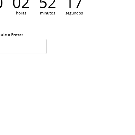
0
02
52
16
horas
minutos
segundos
cule o Frete: