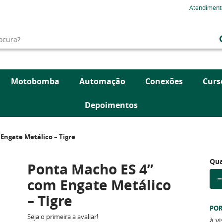
Atendiment
Motobomba
Automação
Conexões
Curs
Depoimentos
Engate Metálico – Tigre
Qua
Ponta Macho ES 4”
com Engate Metálico
– Tigre
PO
Seja o primeira a avaliar!
à v