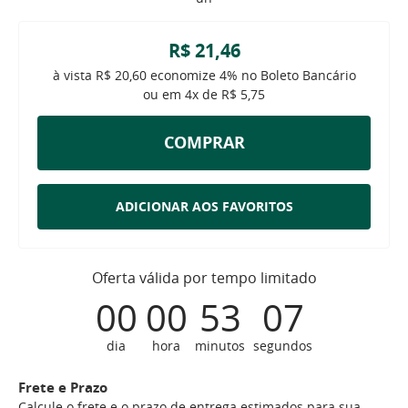
R$ 21,46
à vista
R$ 20,60
economize
4%
no Boleto Bancário
ou em
4x
de
R$ 5,75
COMPRAR
ADICIONAR AOS FAVORITOS
Oferta válida por tempo limitado
00
00
53
06
dia
hora
minutos
segundos
Frete e Prazo
Calcule o frete e o prazo de entrega estimados para sua