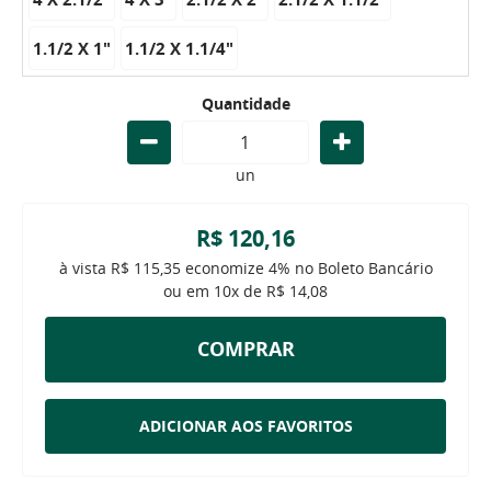
1.1/2 X 1"
1.1/2 X 1.1/4"
Quantidade
un
R$ 120,16
à vista
R$ 115,35
economize
4%
no Boleto Bancário
ou em
10x
de
R$ 14,08
COMPRAR
ADICIONAR AOS FAVORITOS