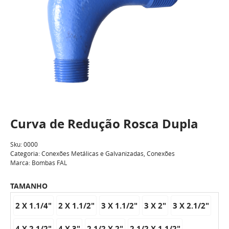
Curva de Redução Rosca Dupla
Sku:
0000
Categoria:
Conexões Metálicas e Galvanizadas
,
Conexões
Marca:
Bombas FAL
TAMANHO
2 X 1.1/4"
2 X 1.1/2"
3 X 1.1/2"
3 X 2"
3 X 2.1/2"
4 X 2.1/2"
4 X 3"
2.1/2 X 2"
2.1/2 X 1.1/2"