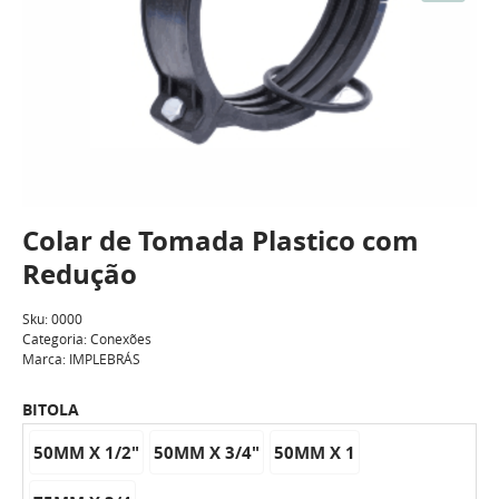
Colar de Tomada Plastico com
Redução
Sku:
0000
Categoria:
Conexões
Marca:
IMPLEBRÁS
BITOLA
50MM X 1/2"
50MM X 3/4"
50MM X 1