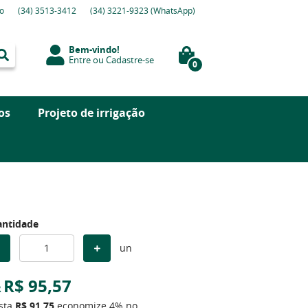
o
(34)
3513-3412
(34)
3221-9323
(WhatsApp)
Bem-vindo!
Entre
ou
Cadastre-se
0
os
Projeto de irrigação
ntidade
un
R$ 95,57
R
ista
R$ 91,75
economize
4%
no