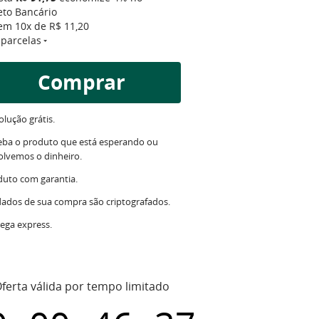
eto Bancário
 em
10x
de
R$ 11,20
 parcelas
Comprar
lução grátis.
eba o produto que está esperando ou
olvemos o dinheiro.
duto com garantia.
dados de sua compra são criptografados.
ega express.
ferta válida por tempo limitado