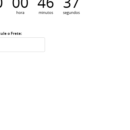
0
00
46
36
hora
minutos
segundos
cule o Frete: