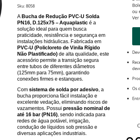
Bol
Sku:
8058
ou
A
Bucha de Redução PVC-U Solda
Ver
PN16, D.125x75 – Aquaplastic
é a
solução ideal para quem busca
praticidade, resistência e segurança em
instalações hidráulicas. Fabricada em
PVC-U (Policloreto de Vinila Rígido
Devo
Não Plastificado)
de alta qualidade, este
acessório permite a transição segura
Rec
entre tubos de diferentes diâmetros
dev
(125mm para 75mm), garantindo
Pro
conexões firmes e estanques.
Os 
Com
sistema de solda por adesivo
, a
bucha proporciona fácil instalação e
Entr
excelente vedação, eliminando riscos de
vazamentos. Possui
pressão nominal de
até 16 bar (PN16)
, sendo indicada para
redes de água potável, irrigação,
O
condução de líquidos sob pressão e
diversas aplicações industriais.