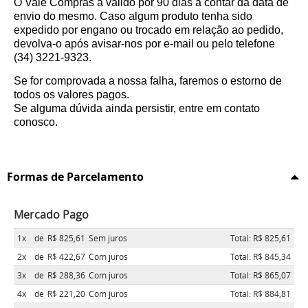
O Vale Compras á válido por 90 dias a contar da data de
envio do mesmo. Caso algum produto tenha sido
expedido por engano ou trocado em relação ao pedido,
devolva-o após avisar-nos por e-mail ou pelo telefone
(34) 3221-9323.
Se for comprovada a nossa falha, faremos o estorno de
todos os valores pagos.
Se alguma dúvida ainda persistir, entre em contato
conosco.
Formas de Parcelamento
Mercado Pago
1x
de
R$ 825,61
Sem juros
Total: R$ 825,61
2x
de
R$ 422,67
Com juros
Total: R$ 845,34
3x
de
R$ 288,36
Com juros
Total: R$ 865,07
4x
de
R$ 221,20
Com juros
Total: R$ 884,81