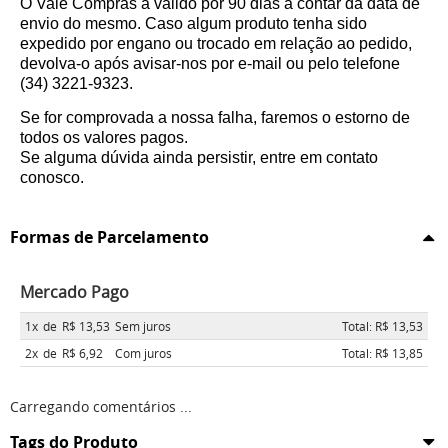
O Vale Compras á válido por 90 dias a contar da data de
envio do mesmo. Caso algum produto tenha sido
expedido por engano ou trocado em relação ao pedido,
devolva-o após avisar-nos por e-mail ou pelo telefone
(34) 3221-9323.
Se for comprovada a nossa falha, faremos o estorno de
todos os valores pagos.
Se alguma dúvida ainda persistir, entre em contato
conosco.
Formas de Parcelamento
Mercado Pago
1x
de
R$ 13,53
Sem juros
Total: R$ 13,53
2x
de
R$ 6,92
Com juros
Total: R$ 13,85
Carregando comentários ...
Tags do Produto