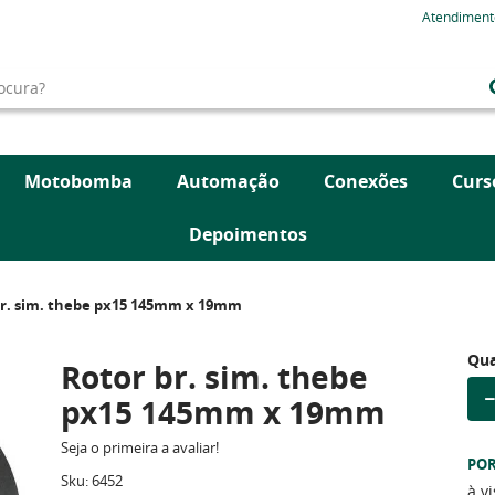
Atendiment
Motobomba
Automação
Conexões
Curs
Depoimentos
br. sim. thebe px15 145mm x 19mm
Qua
Rotor br. sim. thebe
px15 145mm x 19mm
Seja o primeira a avaliar!
PO
Sku:
6452
à v