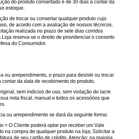
ução do produto consertado é de 30 dias a contar da
so estoque.
ação de trocar ou consertar qualquer produto cujo
uso, de acordo com a avaliação de nossos técnicos.
ação realizada no prazo de sete dias corridos
 Loja reserva-se o direito de providenciar o conserto
Defesa do Consumidor.
a ou arrependimento, o prazo para desistir ou trocar
 a contar da data de recebimento do produto.
ginal, sem indi­cios de uso, sem violação do lacre
sua nota fiscal, manual e todos os acessórios que
es.
ia ou arrependimento se dará da seguinte forma:
o = O Cliente poderá optar por receber um Vale
do na compra de qualquer produto na loja; Solicitar a
fatura de seu cartão de crédito. Atenção: na maioria