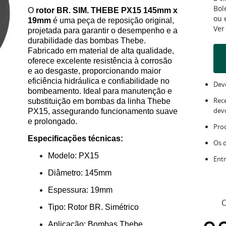
Bol
O
rotor BR. SIM. THEBE PX15 145mm x
ou
19mm
é uma peça de reposição original,
Ver
projetada para garantir o desempenho e a
durabilidade das bombas Thebe.
Fabricado em material de alta qualidade,
oferece excelente resistência à corrosão
e ao desgaste, proporcionando maior
eficiência hidráulica e confiabilidade no
Devo
bombeamento. Ideal para manutenção e
Rec
substituição em bombas da linha Thebe
dev
PX15, assegurando funcionamento suave
e prolongado.
Pro
Especificações técnicas:
Os 
Modelo: PX15
Entr
Diâmetro: 145mm
Espessura: 19mm
O
Tipo: Rotor BR. Simétrico
Aplicação: Bombas Thebe