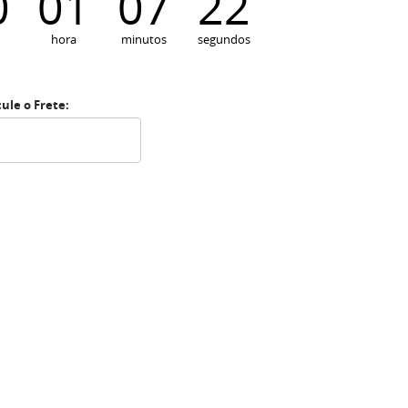
0
01
07
22
hora
minutos
segundos
cule o Frete: