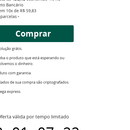
eto Bancário
 em
10x
de
R$ 59,83
 parcelas
Comprar
lução grátis.
eba o produto que está esperando ou
olvemos o dinheiro.
duto com garantia.
dados de sua compra são criptografados.
ega express.
ferta válida por tempo limitado