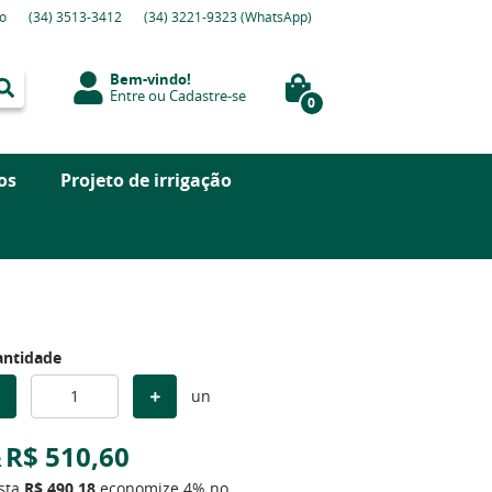
o
(34)
3513-3412
(34)
3221-9323
(WhatsApp)
Bem-vindo!
Entre
ou
Cadastre-se
0
os
Projeto de irrigação
ntidade
un
R$ 510,60
R
ista
R$ 490,18
economize
4%
no