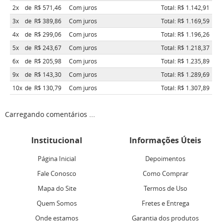
2x
de
R$ 571,46
Com juros
Total: R$ 1.142,91
3x
de
R$ 389,86
Com juros
Total: R$ 1.169,59
4x
de
R$ 299,06
Com juros
Total: R$ 1.196,26
5x
de
R$ 243,67
Com juros
Total: R$ 1.218,37
6x
de
R$ 205,98
Com juros
Total: R$ 1.235,89
9x
de
R$ 143,30
Com juros
Total: R$ 1.289,69
10x
de
R$ 130,79
Com juros
Total: R$ 1.307,89
Carregando comentários ...
Institucional
Informações Úteis
Página Inicial
Depoimentos
Fale Conosco
Como Comprar
Mapa do Site
Termos de Uso
Quem Somos
Fretes e Entrega
Onde estamos
Garantia dos produtos