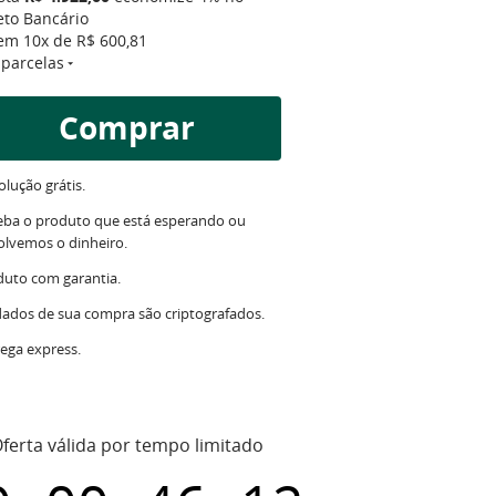
eto Bancário
 em
10x
de
R$ 600,81
 parcelas
Comprar
lução grátis.
eba o produto que está esperando ou
olvemos o dinheiro.
duto com garantia.
dados de sua compra são criptografados.
ega express.
ferta válida por tempo limitado