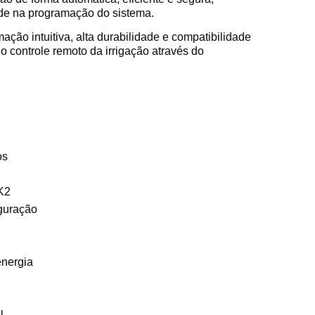
ade na programação do sistema.
ção intuitiva, alta durabilidade e compatibilidade
 controle remoto da irrigação através do
os
K2
iguração
energia
l