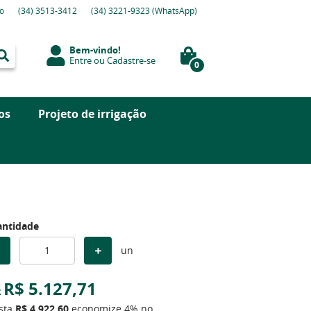
o
(34)
3513-3412
(34)
3221-9323
(WhatsApp)
Bem-vindo!
Entre
ou
Cadastre-se
0
os
Projeto de irrigação
ntidade
un
R$ 5.127,71
R
ista
R$ 4.922,60
economize
4%
no