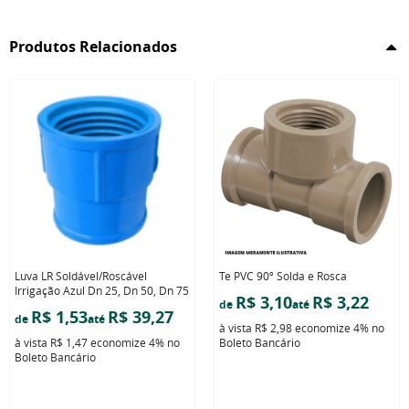
Produtos Relacionados
Luva LR Soldável/Roscável
Te PVC 90º Solda e Rosca
Irrigação Azul Dn 25, Dn 50, Dn 75
R$ 3,10
R$ 3,22
de
até
R$ 1,53
R$ 39,27
de
até
à vista
R$ 2,98
economize
4%
no
à vista
R$ 1,47
economize
4%
no
Boleto Bancário
Boleto Bancário