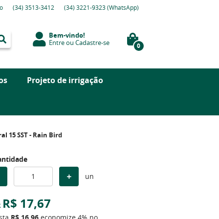
o
(34)
3513-3412
(34)
3221-9323
(WhatsApp)
Bem-vindo!
Entre
ou
Cadastre-se
0
os
Projeto de irrigação
al 15 SST - Rain Bird
ntidade
un
R$ 17,67
R
ista
R$ 16,96
economize
4%
no