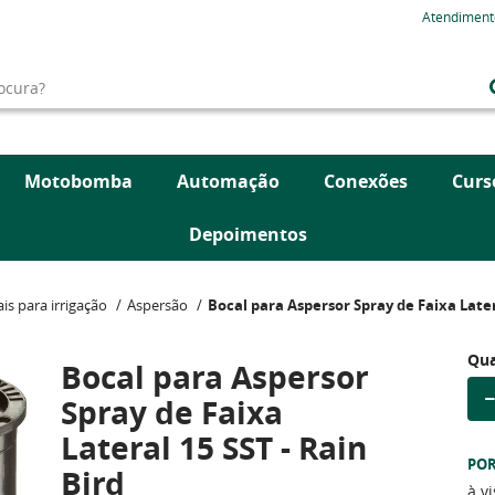
Atendiment
Motobomba
Automação
Conexões
Curs
Depoimentos
is para irrigação
Aspersão
Bocal para Aspersor Spray de Faixa Later
Qua
Bocal para Aspersor
Spray de Faixa
Lateral 15 SST - Rain
PO
Bird
à v