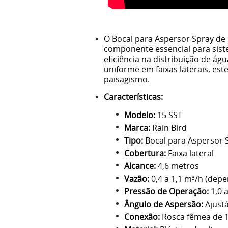
O Bocal para Aspersor Spray de 
componente essencial para sist
eficiência na distribuição de á
uniforme em faixas laterais, est
paisagismo.
Características:
Modelo:
15 SST
Marca:
Rain Bird
Tipo:
Bocal para Aspersor S
Cobertura:
Faixa lateral
Alcance:
4,6 metros
Vazão:
0,4 a 1,1 m³/h (dep
Pressão de Operação:
1,0 a
Ângulo de Aspersão:
Ajustá
Conexão:
Rosca fêmea de 1