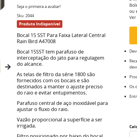
Bol
Seja o primeira a avaliar!
ou
Sku:
2044
Ver
Produto Indisponível
Bocal 15 SST Para Faixa Lateral Central
Rain Bird A47008
Bocal 15SST tem parafuso de
Devo
interceptação do jato para regulagem
Rec
do alcance.
dev
As telas de filtro da série 1800 são
Pro
fornecidos com os bocais e são
destinados a manter o ajuste preciso
Os 
do raio e evitar entupimentos.
Entr
Parafuso central de aço inoxidável para
ajustar o fluxo do raio.
Vazão proporcional a superfície a ser
irrigada.
Cal
Filtro posicionado por baixo do bocal,