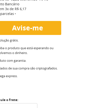
eto Bancário
 em
3x
de
R$ 6,17
 parcelas
Avise-me
lução grátis.
eba o produto que está esperando ou
olvemos o dinheiro.
duto com garantia.
dados de sua compra são criptografados.
ega express.
cule o Frete: