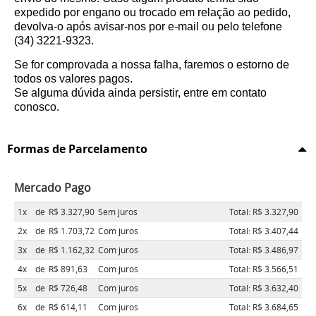
expedido por engano ou trocado em relação ao pedido,
devolva-o após avisar-nos por e-mail ou pelo telefone
(34) 3221-9323.
Se for comprovada a nossa falha, faremos o estorno de
todos os valores pagos.
Se alguma dúvida ainda persistir, entre em contato
conosco.
Formas de Parcelamento
Mercado Pago
1x
de
R$ 3.327,90
Sem juros
Total: R$ 3.327,90
2x
de
R$ 1.703,72
Com juros
Total: R$ 3.407,44
3x
de
R$ 1.162,32
Com juros
Total: R$ 3.486,97
4x
de
R$ 891,63
Com juros
Total: R$ 3.566,51
5x
de
R$ 726,48
Com juros
Total: R$ 3.632,40
6x
de
R$ 614,11
Com juros
Total: R$ 3.684,65