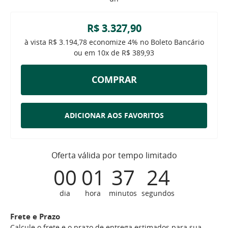
R$ 3.327,90
à vista
R$ 3.194,78
economize
4%
no Boleto Bancário
ou em
10x
de
R$ 389,93
COMPRAR
ADICIONAR AOS FAVORITOS
Oferta válida por tempo limitado
00
01
37
23
dia
hora
minutos
segundos
Frete e Prazo
Calcule o frete e o prazo de entrega estimados para sua